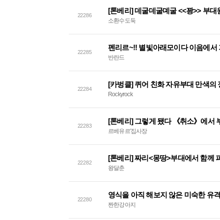
[톤베리] 데굴데굴뎨굴 <<꽝>> 부대원 님
22286
소환수도둑
펜리르~!! 별빛아래모이다 이음에서
22285
반란드
22284
Rockyrock
[톤베리] 그렇게 됐다 《취소》에서
22283
르베유르'집사장
22282
왕달춘
영식을 아직 해보지 않은 미숙한 유격대
22280
짠한강아지