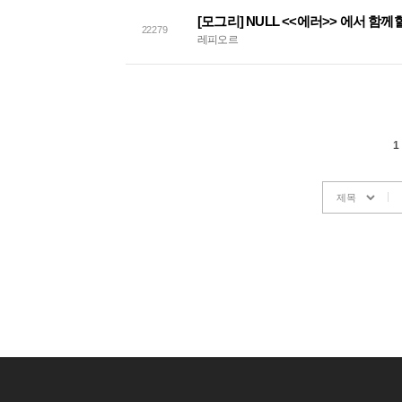
[모그리] NULL <<에러>> 에서 함
22279
레피오르
1