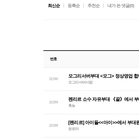
최신순
등록순
추천순
내가 쓴 댓글(
0
)
번호
모그리서버부대 <모그> 정상영업 
22290
모그리서버사람
펜리르 소수 자유부대 《끝》에서 부
22289
흑뇽
[펜리르] 아이들<<아이>>에서 부
22288
윤로라