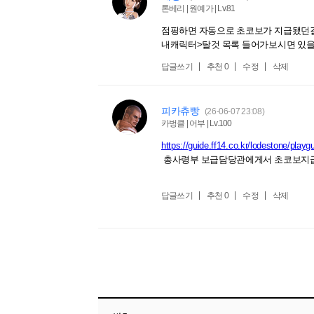
톤베리 | 원예가 | Lv.81
점핑하면 자동으로 초코보가 지급됐던
내캐릭터>탈것 목록 들어가보시면 있
답글쓰기
추천
0
수정
삭제
피카츄빵
(26-06-07 23:08)
카벙클 | 어부 | Lv.100
https://guide.ff14.co.kr/lodestone/playg
총사령부 보급담당관에게서 초코보지
답글쓰기
추천
0
수정
삭제