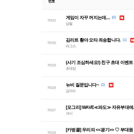
번호
게임이 자꾸 꺼지는데....
(0)
79332
남필
김리트 황야 오타 죄송합니다.
(1)
79330
라그스
79329
초대장
뉴비 질문입니다~
(1)
79328
김야수
[모그리] WAVE≪파도≫ 자유부대
79327
크시
[카벙클] 우리의 <<광기>> ♡ 부대
79326