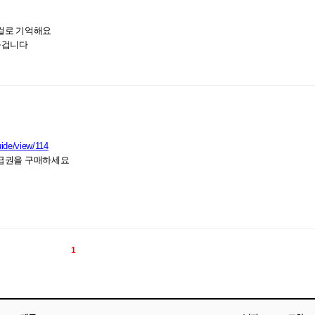
걸로 기억해요
을겁니다
uide/view/114
급권을 구매하세요
1