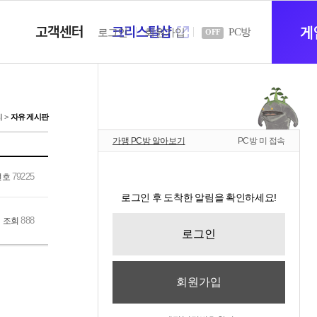
고객센터
크리스탈샵
새
게
PC방
로그인
회원가입
OFF
창
티
자유 게시판
가맹 PC방 알아보기
PC방 미 접속
열
79225
번호
로그인 후 도착한 알림을 확인하세요!
기
888
조회
로그인
회원가입