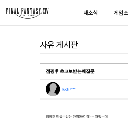
새소식
게임
자유 게시판
점핑후 초코보받는퀘질문
luck7***
점핑후 믿을수있는 단짝(버디퀘) 는 떠있는데