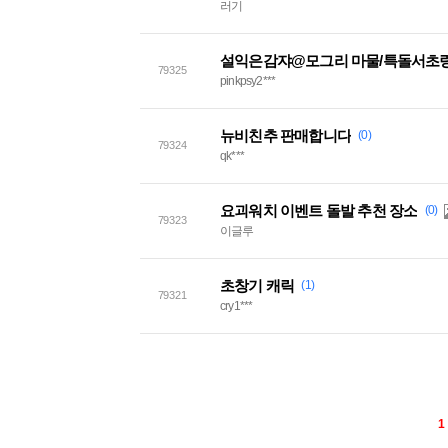
러기
설익은감쟈@모그리 마물/특돌서초링
79325
pinkpsy2***
뉴비친추 판매합니다
(0)
79324
qk***
요괴워치 이벤트 돌발 추천 장소
(0)
79323
이글루
초창기 캐릭
(1)
79321
cry1***
1