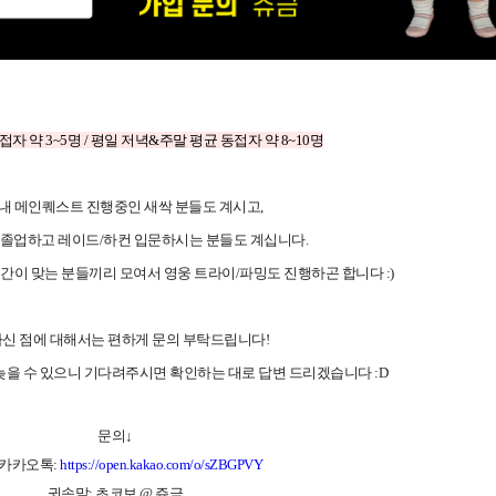
자 약 3~5명 /
평일 저녁&주말 평균 동접자 약 8~10명
내 메인퀘스트 진행중인 새싹 분들도 계시고,
 졸업하고 레이드/하컨 입문하시는 분들도 계십니다.
시간이 맞는 분들끼리 모여서 영웅 트라이/파밍도 진행하곤 합니다
:)
신 점에 대해서는 편하게 문의 부탁드립니다!
늦을 수 있으니 기다려주시면 확인하는 대로 답변 드리겠습니다 :D
문의↓
 카카오톡:
https://open.kakao.com/o/sZBGPVY
귓속말: 초코보 @ 쥬금