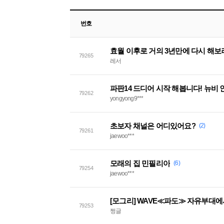
번호
효월 이후로 거의 3년만에 다시 해보
79265
레서
파판14 드디어 시작 해봅니다! 뉴비 
79262
yongyong9***
초보자 채널은 어디있어요?
(2)
79261
jaewoo***
모래의 집 민필리아
(6)
79254
jaewoo***
[모그리] WAVE≪파도≫ 자유부대
79253
쩡글