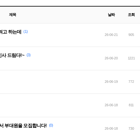
제목
날짜
조회
려고 하는데
(1)
26-06-21
905
인사 드림다!~
(3)
26-06-20
1221
26-06-19
772
26-06-18
811
에서 부대원을 모집합니다!
(0)
26-06-18
730