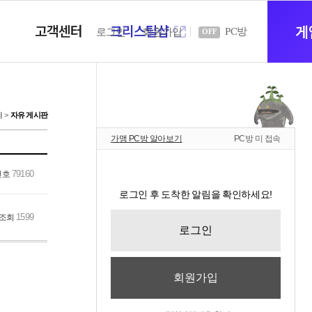
고객센터
크리스탈샵
새
게
PC방
로그인
회원가입
OFF
창
티
자유 게시판
가맹 PC방 알아보기
PC방 미 접속
열
79160
번호
로그인 후 도착한 알림을 확인하세요!
기
1599
조회
로그인
회원가입