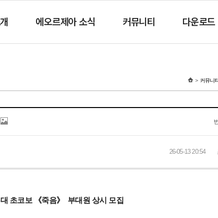
소개
에오르제아 소식
커뮤니티
다운로드
커뮤니
26-05-13 20:54
대 초코보 《죽음》 부대원 상시 모집