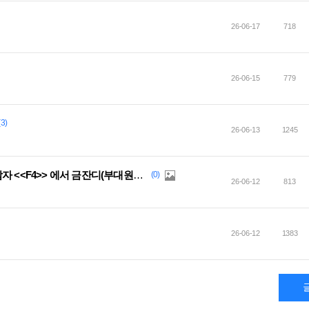
26-06-17
718
26-06-15
779
(3)
26-06-13
1245
[부대모집] 펜리르 자유부대 꽃보다남자 <<F4>> 에서 금잔디(부대원)를 찾습니다.
(0)
26-06-12
813
26-06-12
1383