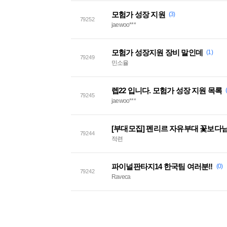
모험가 성장 지원
(3)
79252
jaewoo***
모험가 성장지원 장비 말인데
(1)
79249
민소율
렙22 입니다. 모험가 성장 지원 목록
79245
jaewoo***
79244
적련
파이널판타지14 한국팀 여러분!!
(0)
79242
Raveca