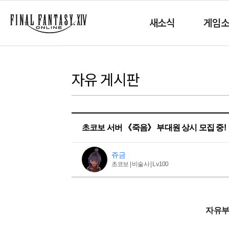
새소식
게임
자유 게시판
초코보 서버 《죽음》 부대원 상시 모집 중!
쥬금
초코보 | 비술사 | Lv.100
자유부