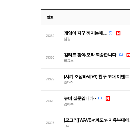
번호
게임이 자꾸 꺼지는데....
(0)
79332
남필
김리트 황야 오타 죄송합니다.
(1)
79330
라그스
79329
초대장
뉴비 질문입니다~
(1)
79328
김야수
[모그리] WAVE≪파도≫ 자유부대
79327
크시