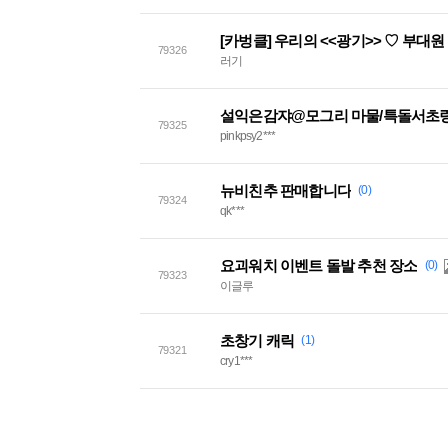
[카벙클] 우리의 <<광기>> ♡ 부대
79326
러기
설익은감쟈@모그리 마물/특돌서초링
79325
pinkpsy2***
뉴비친추 판매합니다
(0)
79324
qk***
요괴워치 이벤트 돌발 추천 장소
(0)
79323
이글루
초창기 캐릭
(1)
79321
cry1***