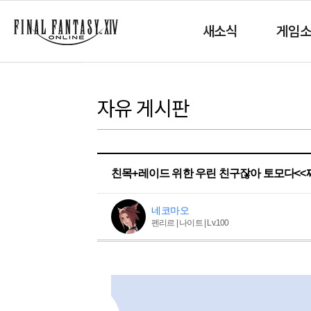
새소식
게임
자유 게시판
친목+레이드 위한 우린 친구잖아 토모다<<
네코마오
펜리르 | 나이트 | Lv.100