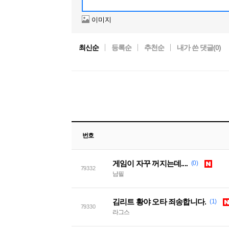
이미지
최신순
등록순
추천순
내가 쓴 댓글(
0
)
번호
게임이 자꾸 꺼지는데....
(0)
79332
남필
김리트 황야 오타 죄송합니다.
(1)
79330
라그스