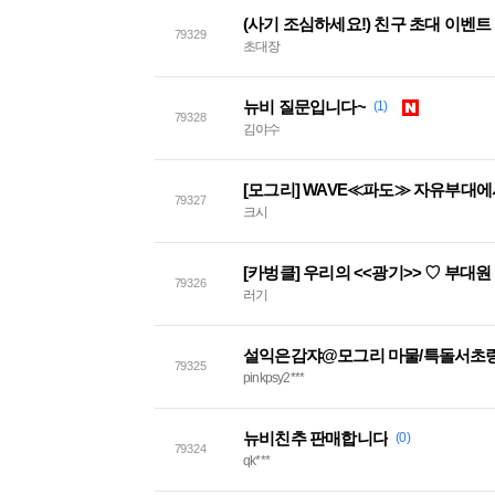
79329
초대장
뉴비 질문입니다~
(1)
79328
김야수
[모그리] WAVE≪파도≫ 자유부대
79327
크시
[카벙클] 우리의 <<광기>> ♡ 부대
79326
러기
설익은감쟈@모그리 마물/특돌서초링
79325
pinkpsy2***
뉴비친추 판매합니다
(0)
79324
qk***