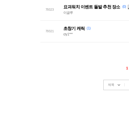
요괴워치 이벤트 돌발 추천 장소
(0)
79323
이글루
초창기 캐릭
(1)
79321
cry1***
1