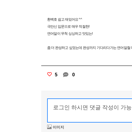
환백호 쉽고 재밌어요 ^^
극만신 입문으로 매우 적절한!
연어알이 무척 싱싱하고 맛있는!
좀 더 완성하고 싶었는데 완성까지 기다리다가는 연어알철 다
5
0
이미지