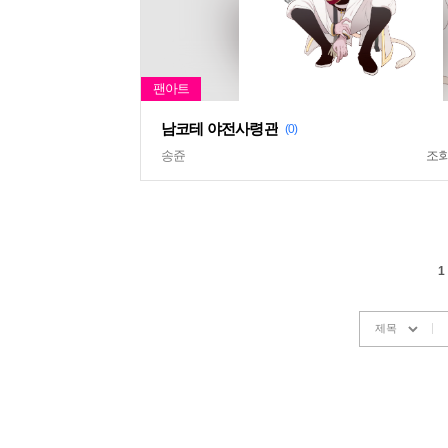
남코테 야전사령관
(0)
송쥰
조
1