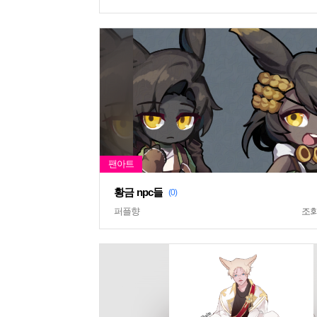
황금 npc들
(0)
퍼플향
조