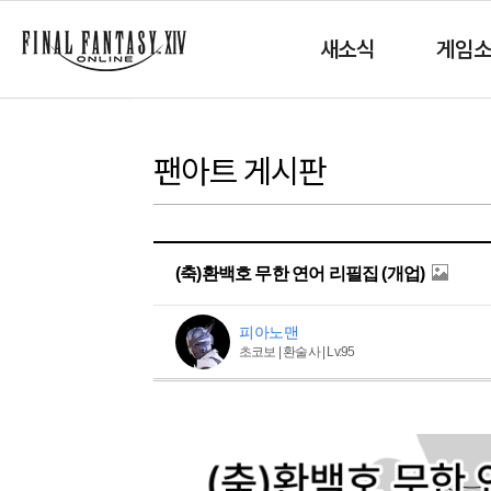
새소식
게임
팬아트 게시판
(축)환백호 무한 연어 리필집 (개업)
피아노맨
초코보 | 환술사 | Lv.95