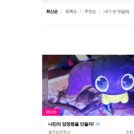
최신순
등록순
추천순
내가 쓴 댓글(
0
)
나만의 양정령을 만들자!
(0)
혈우탐화'화성'
조회