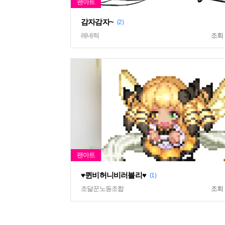
감자감자~
(2)
레네릭
조회
♥퀸비허니비러블리♥
(1)
조달꾼노동조합
조회