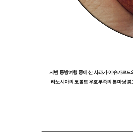
저번 동방여행 중에 산 사과가 이슈가르드의
라노시아의 코볼트 우호부족의 봄마냥 붉