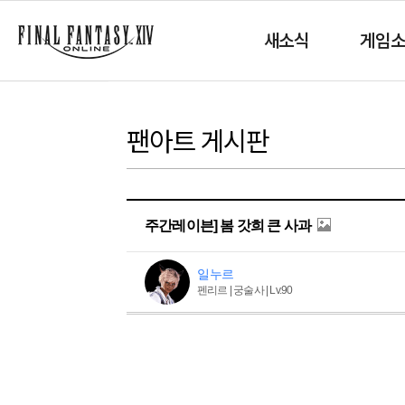
새소식
게임
팬아트 게시판
주간레이븐] 봄 갓희 큰 사과
일누르
펜리르 | 궁술사 | Lv.90