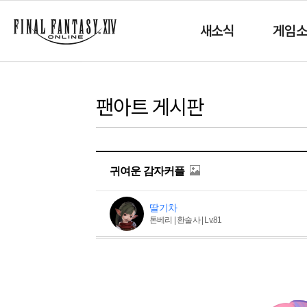
새소식
게임
팬아트 게시판
귀여운 감자커플
딸기차
톤베리 | 환술사 | Lv.81