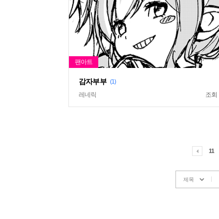
감자부부
(1)
레네릭
조회
11