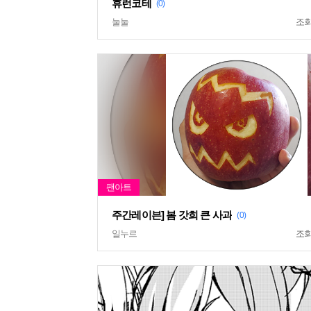
휴런코테
(0)
눌눌
조
주간레이븐] 봄 갓희 큰 사과
(0)
일누르
조