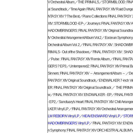
V Orchestral Album／THE PRIMALS／STORMBLOOD: FINAL
al Soundtrack／TimeAgain FINAL FANTASY XIV Raid Dun
NTASY XIV ? The Best／Piano Collections FINAL FANTAS
XIV: STORMBLOOD -EP-／Journeys: FINAL FANTASY XIV 
HADOWBRINGERS: FINAL FANTASY XIV Original Soundtr
IV Orchestral Arrangement Album Vol.2／Eorzean Symphony
Orchestral Album Vol. 2／FINAL FANTASY XIV : SHADOW
RIMALS - Out of the Shadows／FINAL FANTASY XIV : SH
／Pulse : FINAL FANTASY XIV Remix Album／FINAL FANT
GERS ? EP3／Untempered2: FINAL FANTASY XIV Primal Ba
Sinners: FINAL FANTASY XIV ～ Arrangement Album ～／De
FANTASY XIV Original Soundtrack／ENDWALKER 7-inch 
ER: FINAL FANTASY XIV Original Soundtrack ／ THE PRIMA
w／FINAL FANTASY XIV: ENDWALKER - EP／FINAL FANT
- EP2／Sanctuary's Heart: FINAL FANTASY XIV Chill Arr
LKER Vinyl LP／FINAL FANTASY XIV Orchestral Arrangemen
LM REBORN Vinyl LP／HEAVENSWARD Vinyl LP／STOR
HADOWBRINGERS Vinyl LP／
FINAL FANTASY XIV: END
n Symphony: FINAL FANTASY XIV ORCHESTRAL ALBUM V