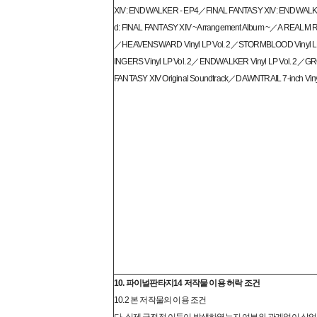
XIV: ENDWALKER - EP4／FINAL FANTASY XIV: ENDWALK
d: FINAL FANTASY XIV ~Arrangement Album ~／A REALM RE
／HEAVENSWARD Vinyl LP Vol. 2／STORMBLOOD Vinyl 
INGERS Vinyl LP Vol. 2／ENDWALKER Vinyl LP Vol. 2／G
FANTASY XIV Original Soundtrack／DAWNTRAIL 7-inch Viny
10. 파이널판타지14 저작물 이용 허락 조건
10.2 본 저작물의 이용 조건