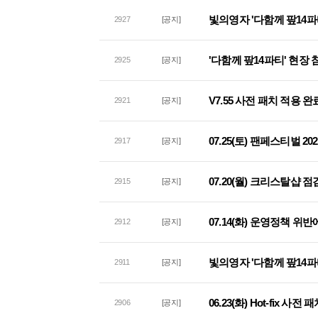
빛의영자 '다함께 팦14파
2927
[공지]
'다함께 팦14파티' 현장
2925
[공지]
V7.55 사전 패치 적용 완
2921
[공지]
07.25(토) 팬페스티벌 2
2917
[공지]
07.20(월) 크리스탈샵 
2915
[공지]
07.14(화) 운영정책 위
2912
[공지]
빛의영자 '다함께 팦14파
2911
[공지]
06.23(화) Hot-fix 사
2906
[공지]