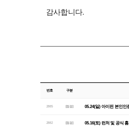
감사합니다.
번호
구분
05.24(일) 아이핀 본인
2885
[점검]
05.16(토) 런처 및 공
2882
[점검]