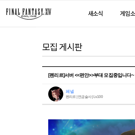
새소식
게임
모집 게시판
[펜리르]서버 <<편안>>부대 모집중입니다~
페넬
펜리르 | 연금술사 | Lv.100