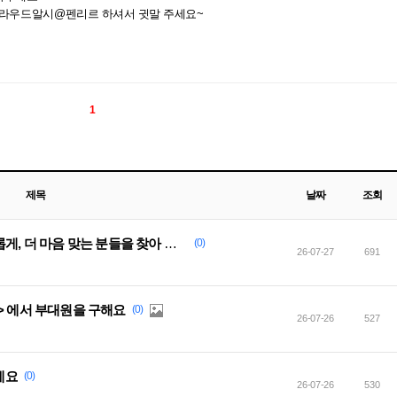
클라우드알시@펜리르 하셔서 귓말 주세요~
1
제목
날짜
조회
[초코보] 〈〈평화〉〉. 가입은 자유롭게, 더 마음 맞는 분들을 찾아 떠나는 것도 자유롭게.
(0)
26-07-27
691
> 에서 부대원을 구해요
(0)
26-07-26
527
세요
(0)
26-07-26
530