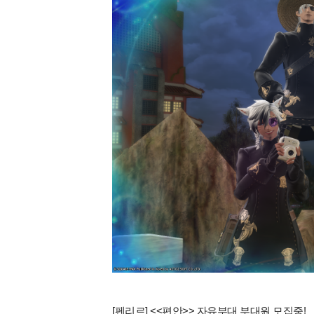
[펜리르] <<편안>> 자유부대 부대원 모집중!