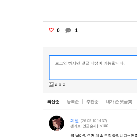
0
1
이미지
최신순
등록순
추천순
내가 쓴 댓글(
0
)
페넬
(26-05-10 14:37)
펜리르 | 연금술사 | Lv.100
글 남아있으면 계속 모집중입니다~ 연