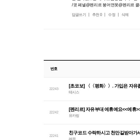
/귓 페넬@펜리르 붕어연못@펜리르 
답글쓰기
추천
0
수정
삭제
번호
22243
테시스
[펜리르] 자유부대 에휴예요<<에휴>
22242
유카링
친구코드 수락하시고 천만길받아가
22241
레몬