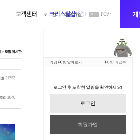
고객센터
크리스탈샵
새
게
PC방
로그인
회원가입
OFF
창
티
모집 게시판
가맹 PC방 알아보기
PC방 미 접속
열
21753
번호
로그인 후 도착한 알림을 확인하세요!
기
1840
조회
로그인
회원가입