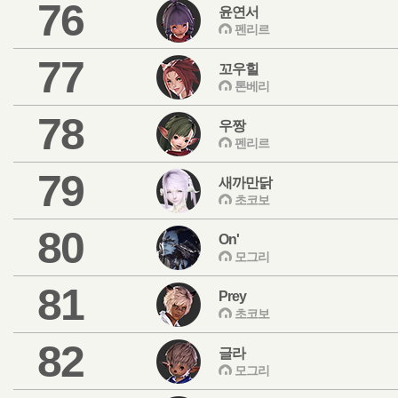
76
윤연서
펜리르
77
꼬우힐
톤베리
78
우짱
펜리르
79
새까만닭
초코보
80
On'
모그리
81
Prey
초코보
82
글라
모그리