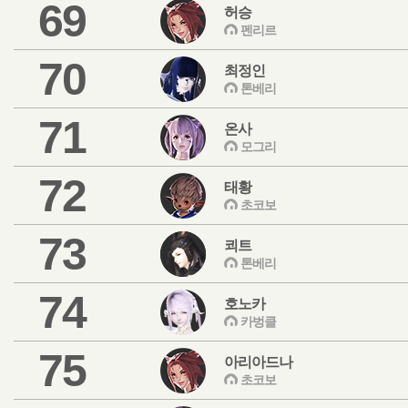
69
허승
펜리르
70
최정인
톤베리
71
온사
모그리
72
태황
초코보
73
쾨트
톤베리
74
호노카
카벙클
75
아리아드나
초코보