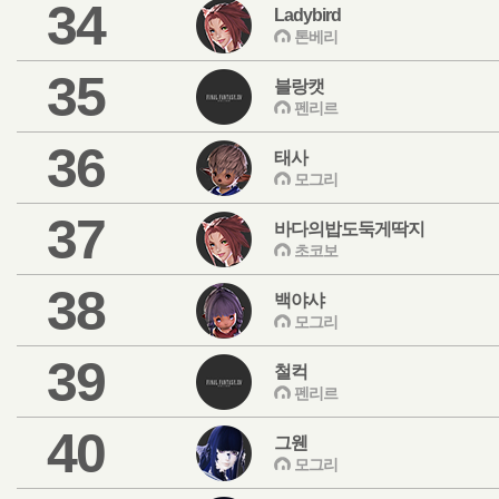
34
Ladybird
톤베리
35
블랑캣
펜리르
36
태사
모그리
37
바다의밥도둑게딱지
초코보
38
백야샤
모그리
39
철컥
펜리르
40
그웬
모그리