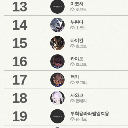
13
미코히
초코보
14
부란다
초코보
15
타이칸
초코보
16
카야토
초코보
17
핵카
모그리
18
사와코
톤베리
19
투척용라라펠일회용
펜리르