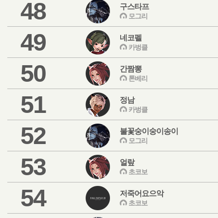
48
구스타프
모그리
49
네코펠
카벙클
50
간짬뽕
톤베리
51
정남
카벙클
52
불꽃숭이숭이송이
모그리
53
얼랖
초코보
54
저죽어요으악
초코보