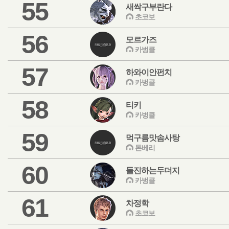
55
새싹구부란다
초코보
56
모르가즈
카벙클
57
하와이안펀치
카벙클
58
티키
카벙클
59
먹구름맛솜사탕
톤베리
60
돌진하는두더지
카벙클
61
차정학
초코보