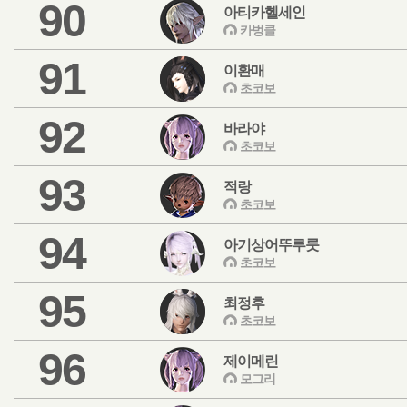
90
아티카헬세인
카벙클
91
이환매
초코보
92
바라야
초코보
93
적랑
초코보
94
아기상어뚜루룻
초코보
95
최정후
초코보
96
제이메린
모그리