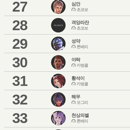
27
심안
초코보
28
격앙라잔
초코보
29
성약
톤베리
30
야락
카벙클
31
황석이
카벙클
32
해무
모그리
33
천상의별
톤베리