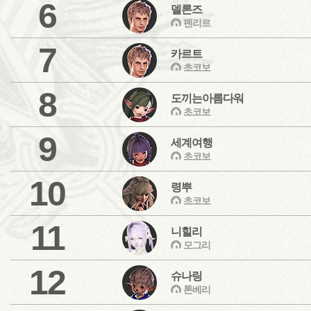
6
델론즈
펜리르
7
카르트
초코보
8
도끼는아름다워
초코보
9
세계여행
초코보
10
령뿌
초코보
11
니힐리
모그리
12
슈나링
톤베리