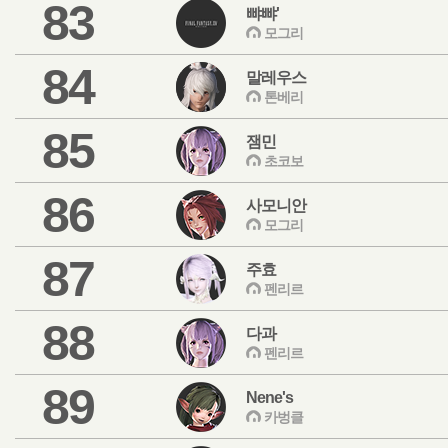
83
뺘뺘'
모그리
84
말레우스
톤베리
85
잼민
초코보
86
사모니안
모그리
87
주효
펜리르
88
다과
펜리르
89
Nene's
카벙클