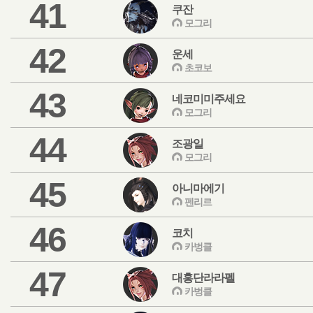
41
쿠잔
모그리
42
운세
초코보
43
네코미미주세요
모그리
44
조광일
모그리
45
아니마에기
펜리르
46
코치
카벙클
47
대홍단라라펠
카벙클