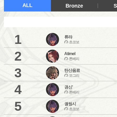
ALL
Bronze
S
1
류랴
초코보
2
Atimel
톤베리
3
탄산음료
모그리
4
권신'
톤베리
5
궝씽시
초코보