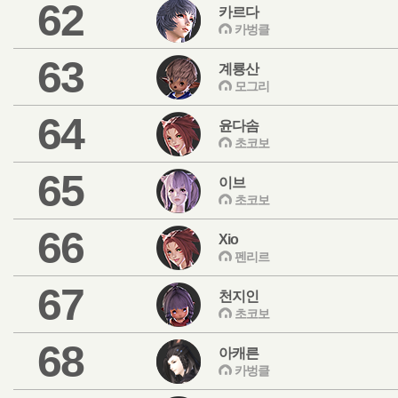
62
카르다
카벙클
63
계룡산
모그리
64
윤다솜
초코보
65
이브
초코보
66
Xio
펜리르
67
천지인
초코보
68
아캐른
카벙클