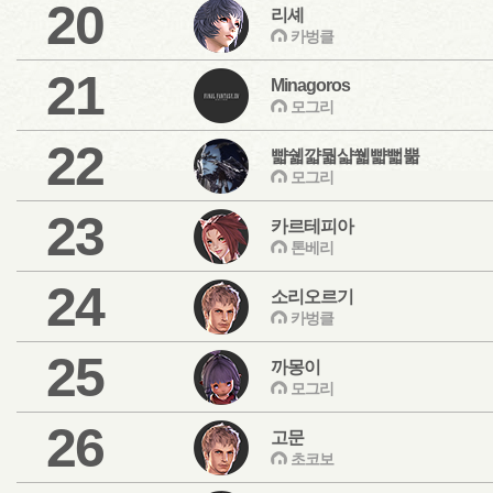
20
리셰
카벙클
21
Minagoros
모그리
22
뺣쉛꺏뭛샯쒧뺣뻛뿗
모그리
23
카르테피아
톤베리
24
소리오르기
카벙클
25
까몽이
모그리
26
고문
초코보