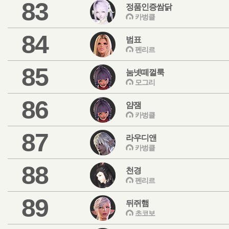
83
정품인증쌈닭
카벙클
84
범표
펜리르
85
눔넷떼껄룩
모그리
86
얌잼
카벙클
87
라우디앤
카벙클
88
천경
펜리르
89
뒤쥐햄
초코보