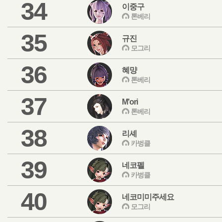
34
이중구
톤베리
35
규진
모그리
36
혜먕
톤베리
37
M'ori
톤베리
38
리셰
카벙클
39
네코펠
카벙클
40
네코미미주세요
모그리