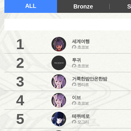
ALL
Bronze
S
1
세계여행
초코보
2
투귀
초코보
3
거룩한밤안온한밤
펜리르
4
이브
초코보
5
테퀴에로
모그리