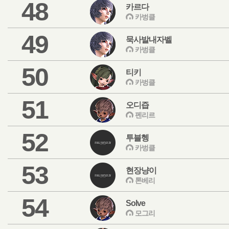
48
카르다
카벙클
49
묵사발내자벨
카벙클
50
티키
카벙클
51
오디즙
펜리르
52
투블헹
카벙클
53
현장냥이
톤베리
54
Solve
모그리