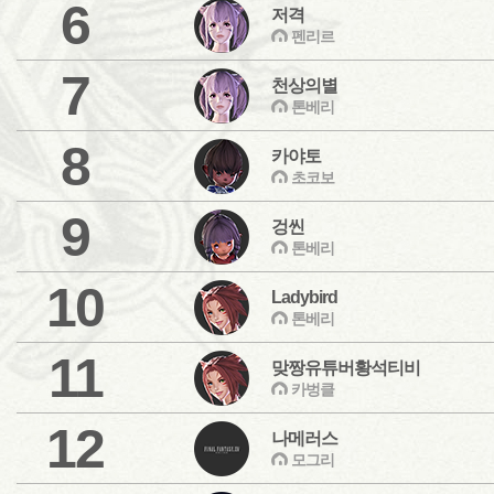
6
저격
펜리르
7
천상의별
톤베리
8
카야토
초코보
9
겅씬
톤베리
10
Ladybird
톤베리
11
맞짱유튜버황석티비
카벙클
12
나메러스
모그리