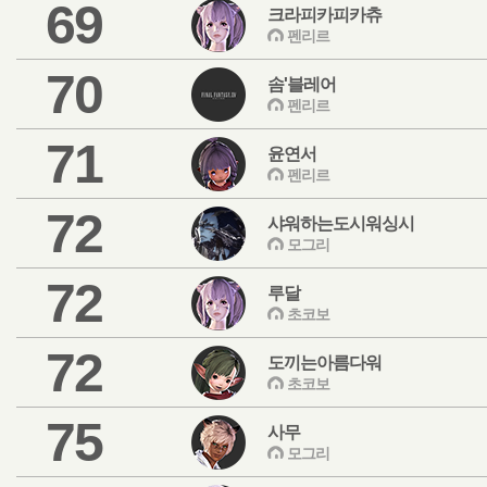
69
크라피카피카츄
펜리르
70
솜'블레어
펜리르
71
윤연서
펜리르
72
샤워하는도시워싱시
모그리
72
루달
초코보
72
도끼는아름다워
초코보
75
사무
모그리