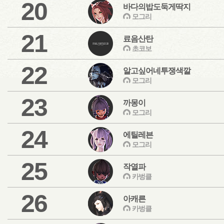
20
바다의밥도둑게딱지
모그리
21
료음산탄
초코보
22
알고싶어네투쟁색깔
모그리
23
까몽이
모그리
24
에틸레븐
모그리
25
작열파
카벙클
26
아캐른
카벙클