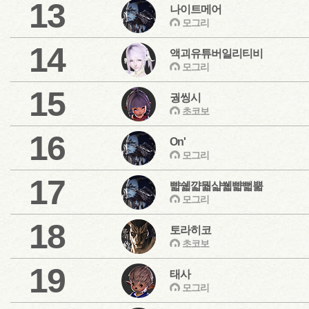
13
나이트메어
모그리
14
액괴유튜버일리티비
모그리
15
궝씽시
초코보
16
On'
모그리
17
뺣쉛꺏뭛샯쒧뺣뻛뿗
모그리
18
토라히코
초코보
19
태사
모그리