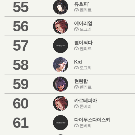
55
류호피'
펜리르
56
에어리얼
모그리
57
별이되다
펜리르
58
Krd
모그리
59
현란함
펜리르
60
카르테피아
톤베리
61
다이무스다이스키
톤베리