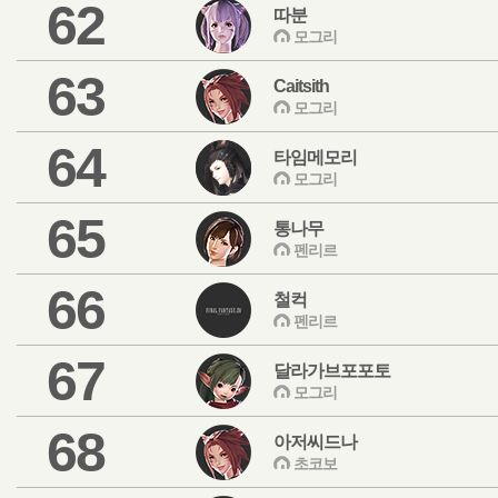
62
따분
모그리
63
Caitsith
모그리
64
타임메모리
모그리
65
통나무
펜리르
66
철컥
펜리르
67
달라가브포포토
모그리
68
아저씨드나
초코보