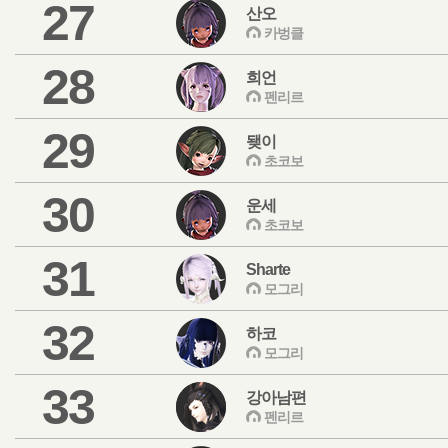
27
산오
카벙클
28
희언
펜리르
29
됒이
초코보
30
운세
초코보
31
Sharte
모그리
32
하코
모그리
33
강아남편
펜리르