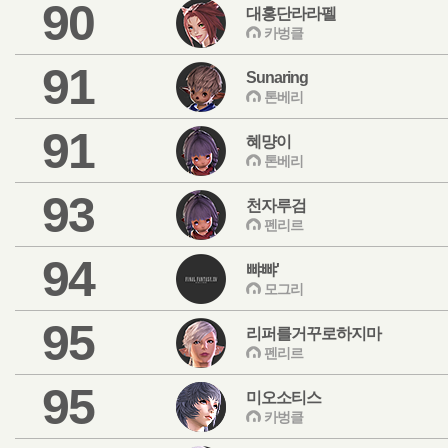
90
대홍단라라펠
카벙클
91
Sunaring
톤베리
91
혜먕이
톤베리
93
천자루검
펜리르
94
뺘뺘'
모그리
95
리퍼를거꾸로하지마
펜리르
95
미오소티스
카벙클