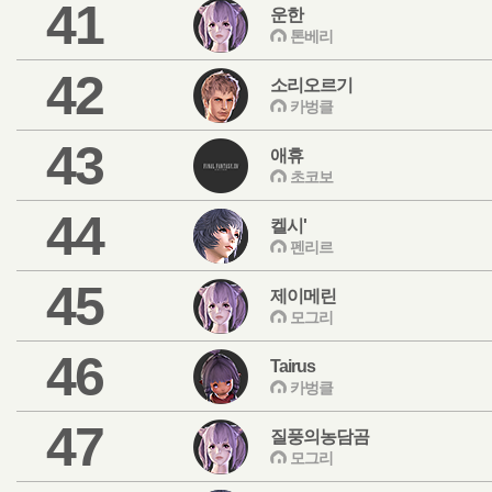
41
운한
톤베리
42
소리오르기
카벙클
43
애휴
초코보
44
켈시'
펜리르
45
제이메린
모그리
46
Tairus
카벙클
47
질풍의농담곰
모그리