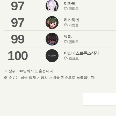
97
이마뜨
펜리르
97
하리하리
카벙클
99
뵤야
펜리르
100
이십데스브론즈삼김
초코보
※ 상위 100명까지 노출됩니다.
※ 순위는 최종 집계 시점의 서버를 기준으로 노출됩니다.