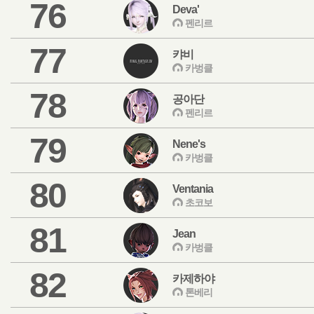
76
Deva'
펜리르
77
캬비
카벙클
78
공아단
펜리르
79
Nene's
카벙클
80
Ventania
초코보
81
Jean
카벙클
82
카제하야
톤베리