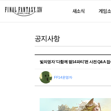
새소식
게임
공지사항
빛의영자 '다함께 팦14파티'편 사전 Q&A 
FF14운영자