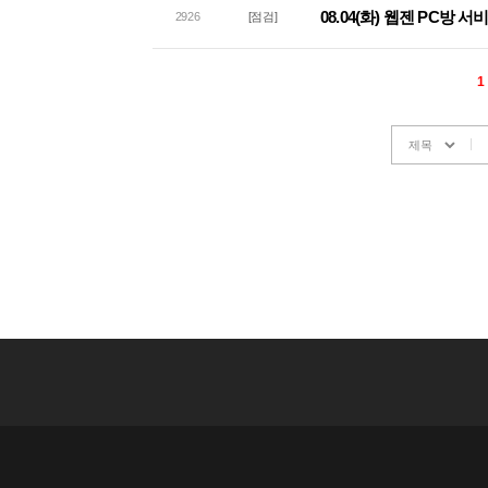
08.04(화) 웹젠 PC방 
2926
[점검]
1