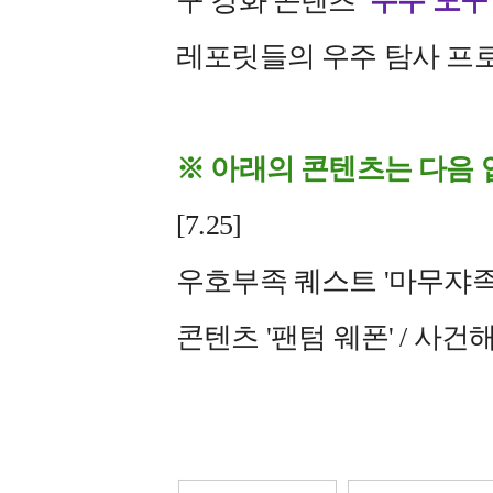
구 강화 콘텐츠
'우주 도구
레포릿들의 우주 탐사 프
※ 아래의 콘텐츠는 다음
[7.25]
우호부족 퀘스트 '마무쟈족' 
콘텐츠 '팬텀 웨폰' / 사