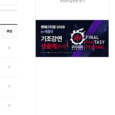
계정/비밀번호 찾기
추천
30
22
11
33