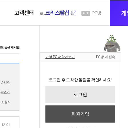
고객센터
크리스탈샵
새
게
PC방
로그인
회원가입
OFF
창
정보 공유 게시판
가맹 PC방 알아보기
PC방 미 접속
열
로그인 후 도착한 알림을 확인하세요!
슈나링
기
타르소스
로그인
소월식
회원가입
-12-01