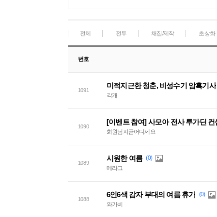
전체
전투
채집/제작
초상화
번호
미적지근한 청춘, 비성수기 암흑기사
1091
각개
[이벤트 참여] 사모아 전사 루가딘 
1090
회원님지금어디세요
시원한 여름
(0)
1089
메라그
6인6색 감자 부대의 여름 휴가
(0)
1088
와가비