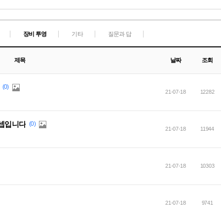
장비 투영
기타
질문과 답
제목
날짜
조회
(0)
21-07-18
12282
컨셉입니다
(0)
21-07-18
11944
21-07-18
10303
21-07-18
9741