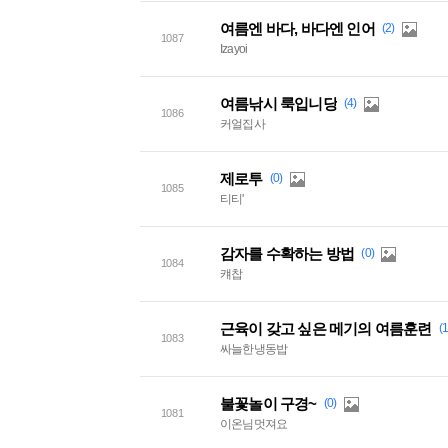
여름엔 바다, 바다엔 인어
(2)
1087
Izayoi
여름낚시 룩입니당
(4)
1086
커얼집사
제로투
(0)
1085
티티'
감자를 수확하는 방법
(0)
1084
컈찹
근육이 갖고 싶은 메기의 여름훈련
(
1083
싸늘한냉동밥
불꽃놀이 구경~
(0)
1081
이온님멋져요