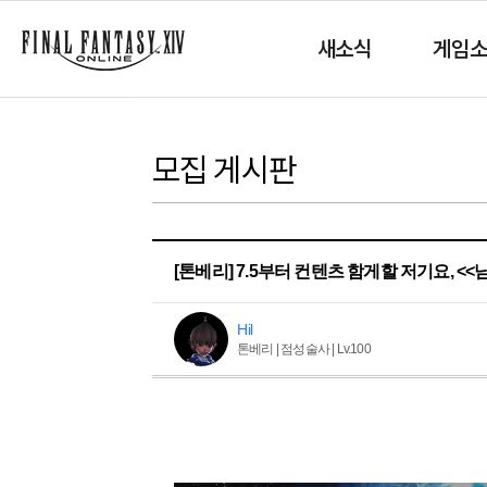
새소식
게임
모집 게시판
[톤베리] 7.5부터 컨텐츠 함게할 저기요, <<
Hil
톤베리 | 점성술사 | Lv.100