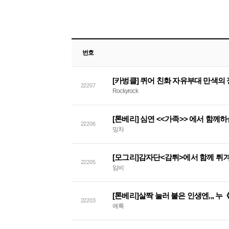
번호
22207
Rockyrock
[톤베리] 심연 <<가족>> 에서 함께
22206
밍차
[모그리]감자단<감튀>에서 함께 튀
22205
임비
[톤베리]살짝 눌러 붙은 인생엔,,, 누《
22203
예록