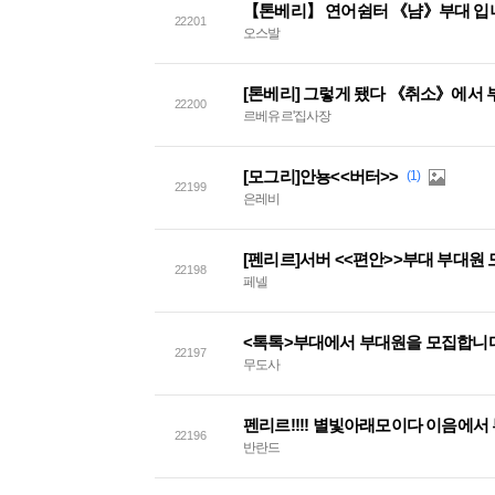
【톤베리】 연어쉼터 《냠》부대 입
22201
오스발
[톤베리] 그렇게 됐다 《취소》에서
22200
르베유르'집사장
[모그리]안뇽<<버터>>
(1)
22199
은레비
[펜리르]서버 <<편안>>부대 부대원 
22198
페넬
<톡톡>부대에서 부대원을 모집합니다
22197
무도사
펜리르!!!! 별빛아래모이다 이음에서 
22196
반란드