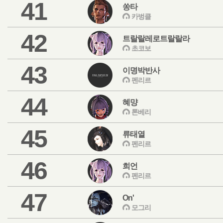
41
쏭타
카벙클
42
트랄랄레로트랄랄라
초코보
43
이명박반사
펜리르
44
혜먕
톤베리
45
류태열
펜리르
46
희언
펜리르
47
On'
모그리