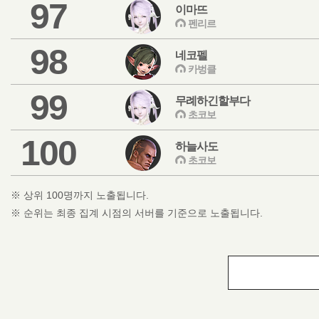
97
이마뜨
펜리르
98
네코펠
카벙클
99
무례하긴할부다
초코보
100
하늘사도
초코보
※ 상위 100명까지 노출됩니다.
※ 순위는 최종 집계 시점의 서버를 기준으로 노출됩니다.