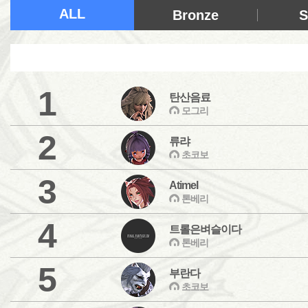
ALL
Bronze
S
1
탄산음료
모그리
2
류랴
초코보
3
Atimel
톤베리
4
트롤은벼슬이다
톤베리
5
부란다
초코보