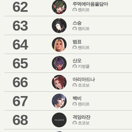
62
주먹에마음을담아
펜리르
63
스승
펜리르
64
범표
펜리르
65
산오
카벙클
66
아리아드나
초코보
67
백비
펜리르
68
격앙라잔
초코보