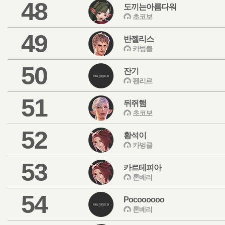
48
도끼는아름다워
초코보
49
반젤리스
카벙클
50
잔기
펜리르
51
뒤쥐햄
초코보
52
황석이
카벙클
53
카르테피아
톤베리
54
Pocoooooo
톤베리