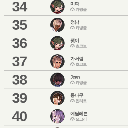
34
미파
카벙클
35
정남
카벙클
36
됒이
초코보
37
가서림
초코보
38
Jean
카벙클
39
통나무
펜리르
40
에틸레븐
모그리