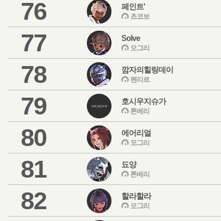
76
페인트'
초코보
77
Solve
모그리
78
깜자의힐링데이
펜리르
79
호시우지슈가
톤베리
80
에어리얼
모그리
81
됴양
톤베리
82
할라할라
모그리