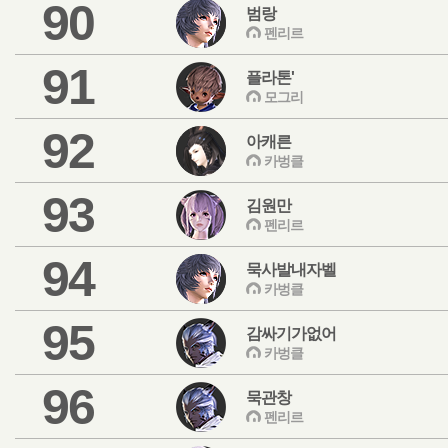
90
범랑
펜리르
91
플라톤'
모그리
92
아캐른
카벙클
93
김원만
펜리르
94
묵사발내자벨
카벙클
95
감싸기가없어
카벙클
96
묵관창
펜리르