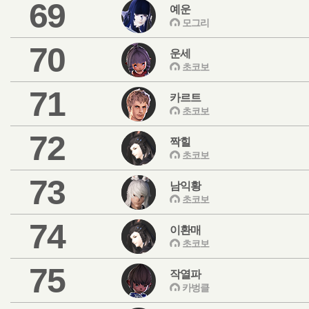
69
예운
모그리
70
운세
초코보
71
카르트
초코보
72
짝힐
초코보
73
남익황
초코보
74
이환매
초코보
75
작열파
카벙클