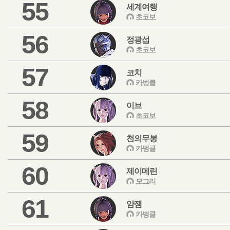
55
세계여행
초코보
56
정광섭
초코보
57
코치
카벙클
58
이브
초코보
59
천의무봉
카벙클
60
제이메린
모그리
61
얌잼
카벙클