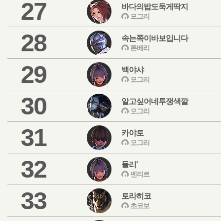
27
바다의밥도둑게딱지
모그리
28
속는쪽이바보입니다
톤베리
29
백야샤
모그리
30
알고싶어네투쟁색깔
모그리
31
카야토
모그리
32
돌리'
펜리르
33
토라히코
초코보