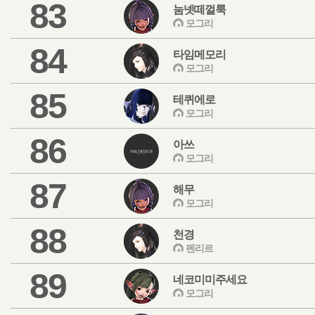
83
눔넷떼껄룩
모그리
84
타임메모리
모그리
85
테퀴에로
모그리
86
아쓰
모그리
87
해무
모그리
88
천경
펜리르
89
네코미미주세요
모그리