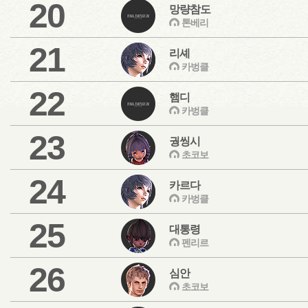
20
망량참도
톤베리
21
리셰
카벙클
22
햄디
카벙클
23
궝씽시
초코보
24
카르다
카벙클
25
대통령
펜리르
26
심안
초코보