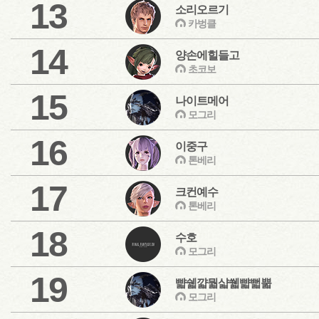
13
소리오르기
카벙클
14
양손에힐들고
초코보
15
나이트메어
모그리
16
이중구
톤베리
17
크컨예수
톤베리
18
수호
모그리
19
뺣쉛꺏뭛샯쒧뺣뻛뿗
모그리