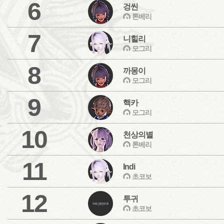
6
겅씬
톤베리
7
니힐리
모그리
8
까몽이
모그리
9
핵카
모그리
10
천상의별
톤베리
11
Indi
초코보
12
투귀
초코보