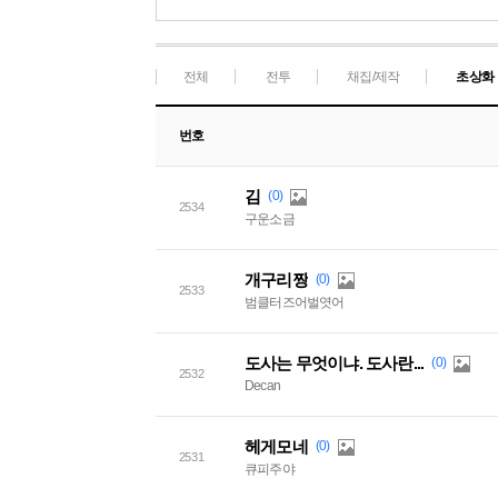
전체
전투
채집/제작
초상화
번호
김
(0)
2534
구운소금
개구리짱
(0)
2533
범클터즈어벌엿어
도사는 무엇이냐. 도사란...
(0)
2532
Decan
헤게모네
(0)
2531
큐피주야