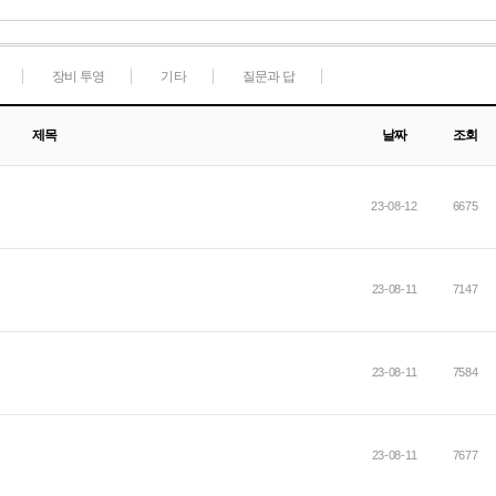
장비 투영
기타
질문과 답
제목
날짜
조회
23-08-12
6675
23-08-11
7147
23-08-11
7584
23-08-11
7677