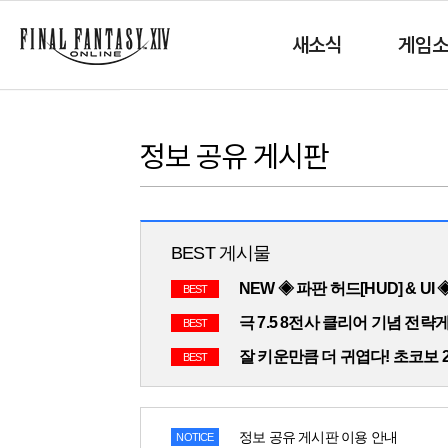
새소식
게임
정보 공유 게시판
BEST 게시물
NEW ◈ 파판 허드[HUD] & UI
BEST
극 7.5 8전사 클리어 기념 전략
BEST
잘 키운만큼 더 귀엽다! 초코보 
BEST
정보 공유 게시판 이용 안내
NOTICE