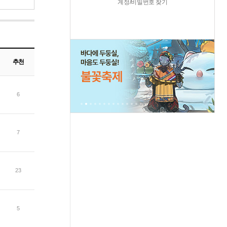
계정/비밀번호 찾기
추천
6
7
23
5