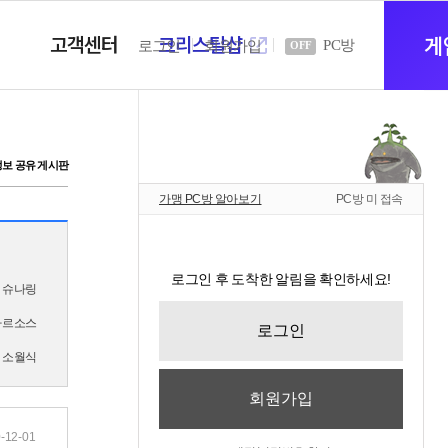
고객센터
크리스탈샵
새
게
PC방
로그인
회원가입
OFF
창
정보 공유 게시판
가맹 PC방 알아보기
PC방 미 접속
열
로그인 후 도착한 알림을 확인하세요!
슈나링
기
타르소스
로그인
소월식
회원가입
-12-01