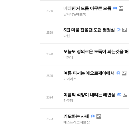
네티인거 모름 아무튼 모름
(0)
2530
냥자택일떼껄룩
S급 마물 잡을땐 도던 평정심
(0)
2529
나선
오늘도 정의로운 도둑이 되는것을 허
2528
비하늬
여름 피서는 에오르제아에서
(0)
2525
가이아스
여름의 석양이 내리는 해변풍
(0)
2524
라쿠리
기도하는 사제
(0)
2523
에스프레소'더블샷