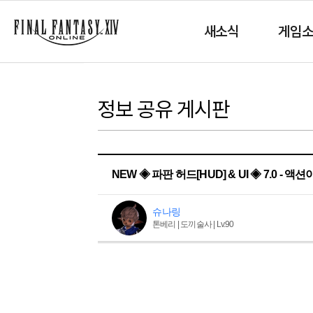
새소식
게임
정보 공유 게시판
NEW ◈ 파판 허드[HUD] & UI ◈ 7.0 -
슈나링
톤베리 | 도끼술사 | Lv.90