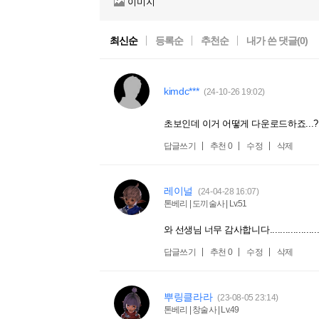
이미지
최신순
등록순
추천순
내가 쓴 댓글(
0
)
kimdc***
(24-10-26 19:02)
초보인데 이거 어떻게 다운로드하죠...?
답글쓰기
추천
0
수정
삭제
레이널
(24-04-28 16:07)
톤베리 | 도끼술사 | Lv.51
와 선생님 너무 감사합니다.................
답글쓰기
추천
0
수정
삭제
뿌링클라라
(23-08-05 23:14)
톤베리 | 창술사 | Lv.49