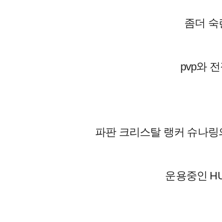
좀더 숙
pvp와 
파판 크리스탈 랭커 슈나링의
운용중인 H