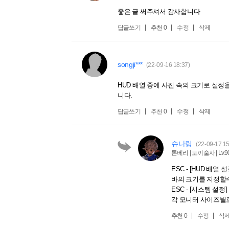
좋은 글 써주셔서 감사합니다
답글쓰기
추천
0
수정
삭제
songji***
(22-09-16 18:37)
HUD 배열 중에 사진 속의 크기로 설정
니다.
답글쓰기
추천
0
수정
삭제
슈나링
(22-09-17 15
톤베리 | 도끼술사 | Lv.9
ESC - [HUD 배
바의 크기를 지정할
ESC - [시스템 설
각 모니터 사이즈별로
추천
0
수정
삭