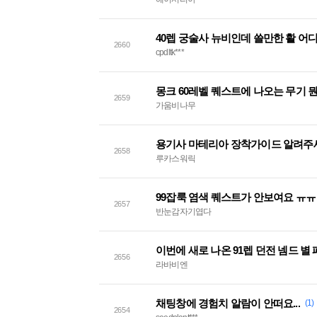
40렙 궁술사 뉴비인데 쓸만한 활 어
2660
cpdltk***
몽크 60레벨 퀘스트에 나오는 무기 
2659
가움비나무
용기사 마테리아 장착가이드 알려주
2658
루카스워릭
99잡룩 염색 퀘스트가 안보여요 ㅠㅠ
2657
반눈감자기엽다
이번에 새로 나온 91렙 던전 넴드 별
2656
라바비엔
채팅창에 경험치 알람이 안떠요...
(1)
2654