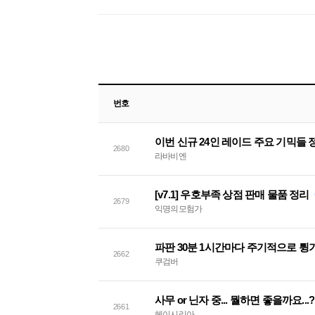
번호
이번 신규 24인 레이드 주요 기믹들
2680
라바비엔
[v7.1] 우호부족 상점 판매 물품 정리
2679
익명의모험가
파판 30분 1시간마다 주기적으로 튕
2662
쿠검버
사무 or 닌자 중... 뭘하면 좋을까요...?
2661
헤이시리아