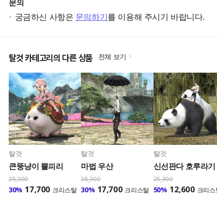
문의
궁금하신 사항은
문의하기
를 이용해 주시기 바랍니다.
탈것 카테고리의 다른 상품
전체 보기
탈것
탈것
탈것
큰뚱냥이 뿔피리
마법 우산
신선판다 호루라기
25,300
25,300
25,300
17,700
17,700
12,600
30%
30%
50%
크리스탈
크리스탈
크리스