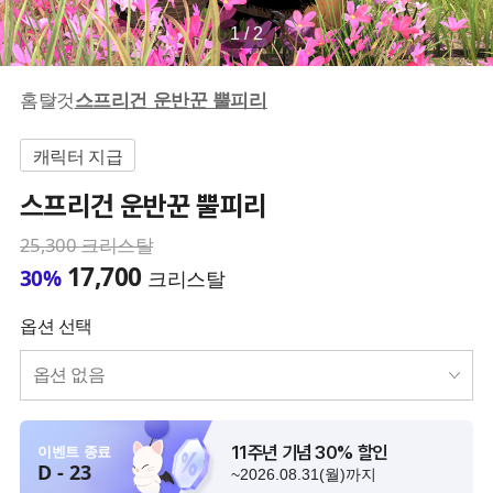
1 / 2
홈
탈것
스프리건 운반꾼 뿔피리
캐릭터 지급
스프리건 운반꾼 뿔피리
25,300
크리스탈
17,700
30%
크리스탈
옵션 선택
옵션 없음
11주년 기념 30% 할인
이벤트 종료
D - 23
~2026.08.31(월)까지