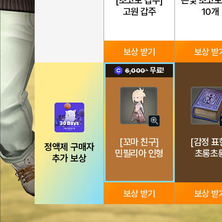
[초코보 갑주]
은빛 초코보
히
고원 갑주
10개
보
기
보상 받기
보상 받
무료!
6,000
8일차
9일차
자
세
[꼬마 친구]
[감정 표
히
정액제 구매자
민필리아 인형
초롱초
보
추가 보상
기
보상 받기
보상 받