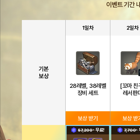
이벤트 기간 
접
속
혜
택
1일차
2일차
기본
보상
28레벨, 38레벨
[꼬마 친
장비 세트
레서판
보상 받기
보상 받
무료!
57,200
7,700
1일차
2일차