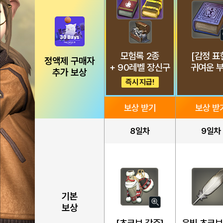
모험록 2종
[감정 표
정액제 구매자
+ 90레벨 장신구
귀여운 
추가 보상
즉시 지급!
보상 받기
보상 받
8일차
9일차
기본
자
보상
세