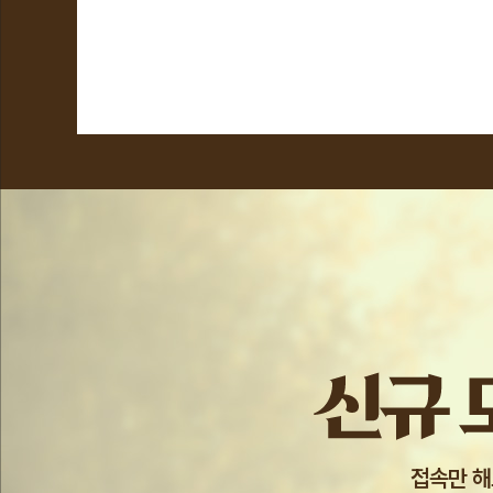
혜
택
하
나.
신
규
모
험
가
14
접속만 해
일