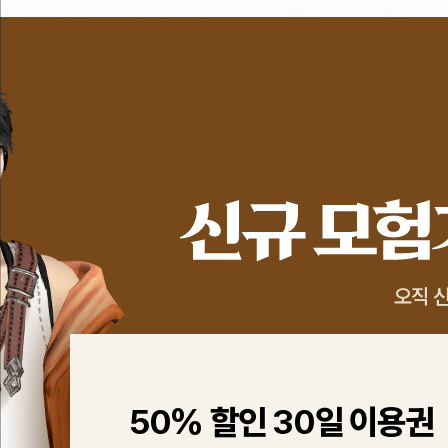
혜
택
셋.
신
규
모
험
가
님
을
오직 
위
한
특
별
할
인
%
50
할인
30
일 이용권
혜
택