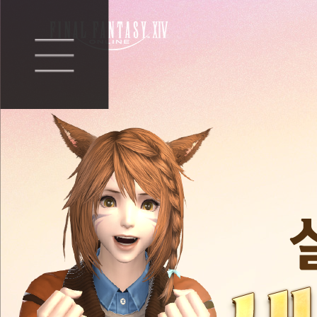
설
새
레
로
게
운
다
모
가
험
온
FINAL FANTASY XIV