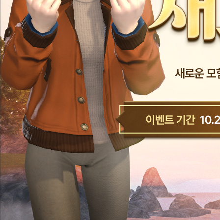
새로운 모
이
벤
트
기
간
10.28(화)
-
11.24(월)
보
상
수
령
기
간
10.28(화)
-
12.22(월)