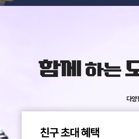
혜
택
넷.
함
께
하
는
모
험
을
위
다양
한
친
구
초
대
친구 초대 혜택
혜
택