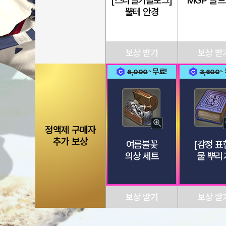
[스타일카탈로그]
MGP 골
히
뿔테 안경
보
기
보상 받기
보상 받
무료!
6,000
3,600
8일차
9일차
자
정액제 구매자
세
추가 보상
여름불꽃
[감정 표
히
의상 세트
물 뿌리
보
기
보상 받기
보상 받