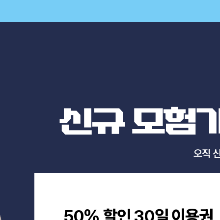
혜
택
셋.
신
규
모
험
가
님
오직 
을
위
한
특
별
할
인
%
50
할인
30
일 이용권
혜