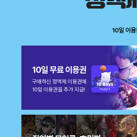
이
용
권
구
매
10일 이용
혜
택
10일 무료 이용권
구매하신 정액제 이용권에
10일 이용권을 추가 지급!