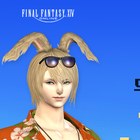
모
풍
험
성
은
한
/
신
더
규
/
혜
설
택
레
게
FINAL FANTASY XIV