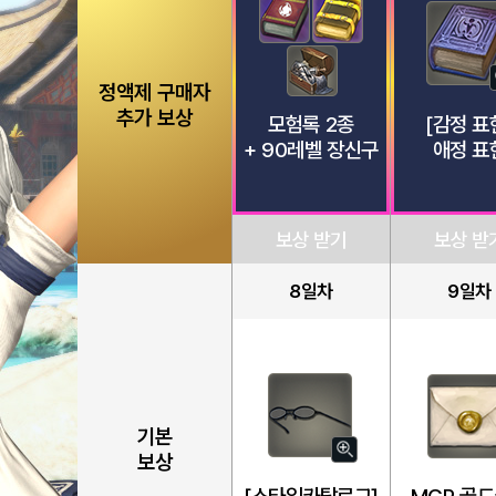
정액제 구매자
추가 보상
모험록 2종
[감정 표
+ 90레벨 장신구
애정 표
보상 받기
보상 받
8일차
9일차
기본
자
보상
세