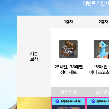
일
이벤트 기간 
출
석
이
벤
1일차
2일차
트
기본
보상
28레벨, 38레벨
[꼬마 친
장비 세트
바다 초코
보상 받기
보상 받
무료!
57,200
7,700
1일차
2일차