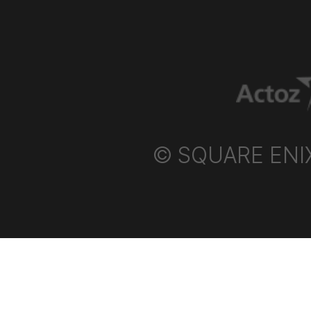
꼬
마
친
구
:
흐
레
스
© SQUARE ENIX P
벨
그
인
형
오
케
스
트