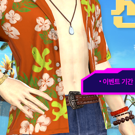
이
벤
트
기
간
7.15(화)
-
8.18(월)
보
상
수
령
기
간