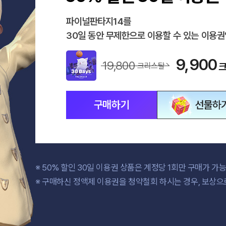
택
파이널판타지14를
30일 동안 무제한으로 이용할 수 있는 이용권
9,900
19,800
크리스탈
구매하기
선
물
하
※ 50% 할인 30일 이용권 상품은 계정당 1회만 구매가 
※ 구매하신 정액제 이용권을 청약철회 하시는 경우, 보상으
기