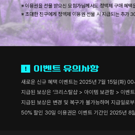
기
※ 이용권을 선물 받으신 모험가님께서도 정액제 구매 혜택을
금
※ 초대한 친구에게 정액제 이용권 선물 시 지급되는 추가 3
빛
초
코
보
깃
털
이
초
벤
코
트
새로운 신규 혜택 이벤트는 2025년 7월 15일(화) 
유
초
의
지급된 보상은 ‘크리스탈샵 > 아이템 보관함 > 이벤트
코
사
항
지급된 보상은 변경 및 복구가 불가능하며 지급일로부터
보
귀
50% 할인 30일 이용권은 이벤트 기간인 2025년 8월
걸
이