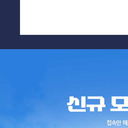
혜
택
하
나.
신
규
모
험
가
접속만 해
14