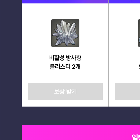
트
트
로
로
프
프
10
30
개
개
비활성 방사형
클러스터 2개
보상 받기
일