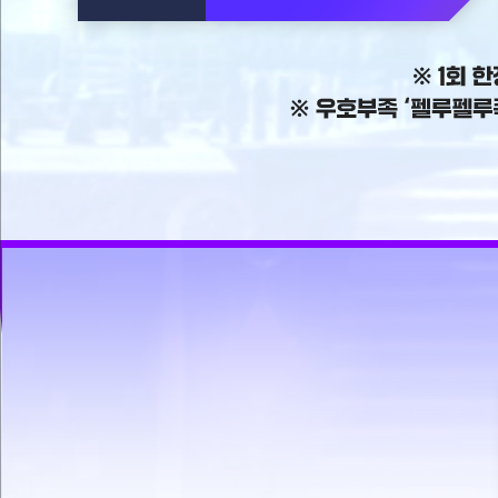
트
로
프
1
우
퀘
회
호
스
10
한
부
트
정
족
완
개
미
‘펠
료
션
루
를
은
펠
기
이
루
준
벤
족’
으
트
개
로
기
방
합
간
은
니
내
다.
각
1
주
회
간
씩
미
완
션
료
하
실
수