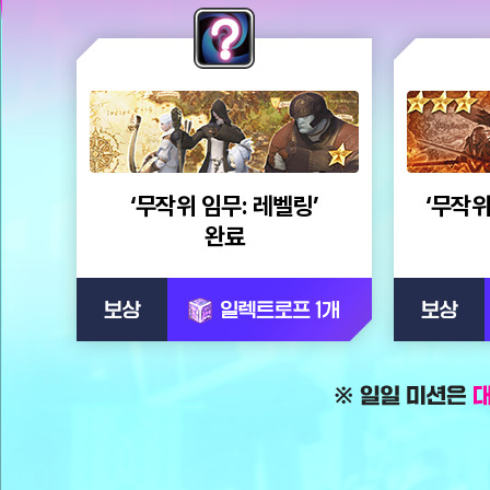
일
일
미
션
‘무작위 임무: 레벨링’
‘무작위
보
완료
상
일
렉
트
로
일
프
일
1
미
션
개
은