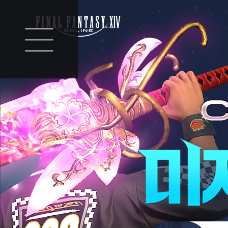
미
지
의
모
험
을
공
략
하
자!