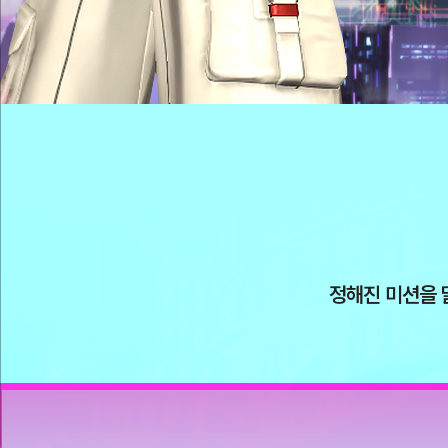
렉
트
로
프
를
모
아
특
별
한
보
상
을
받
아
가
세
요!
정해진 미션을