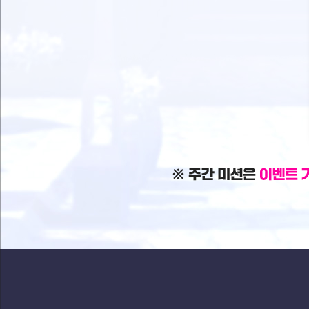
있
습
니
다.
주간 미
션은 이
벤트 기
간 내 화
요일
00:00~