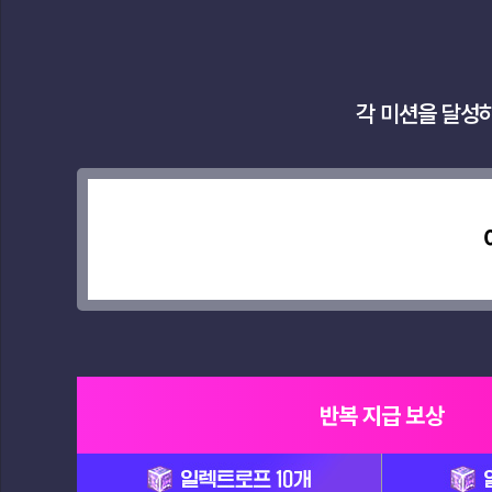
월요일
23:59
까지 매
각 미션을 달성
주 1회
완료하
실 수 있
습니다.
반복 지급 보상
일
일
렉
렉