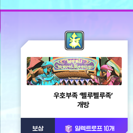
대
상
이
되
는
4
개
중,
하
한
루
정
2
미
개
션
까
지
선
택
하
여
완
료
우호부족 ‘펠루펠루족’
하
실
보
개방
수
있
상
습
니
일
다.
렉