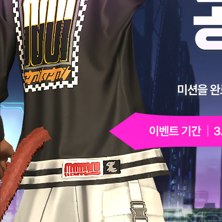
눈
앞
으
로
다
가
온
이
2025.
보
2025.
미
벤
3.
상
3.
지
트
18
수
18
의
기
(화)
령
(화)
모
간
~
기
~
험!
2025.
간
2025.
미
4.
5.
션
14
12
을
(월)
(월)
완
료
하
고
일