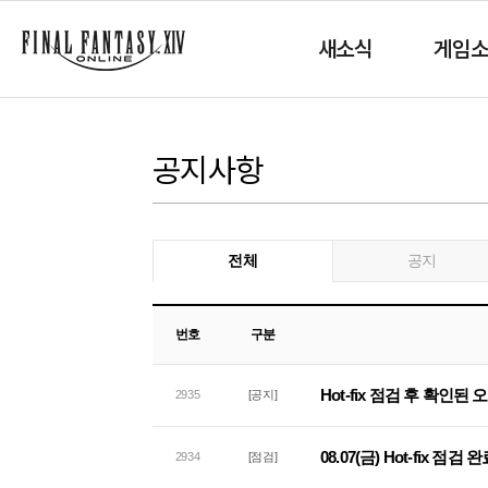
새소식
게임
공지사항
전체
공지
번호
구분
Hot-fix 점검 후 확인된
2935
[공지]
08.07(금) Hot-fix 점검
2934
[점검]