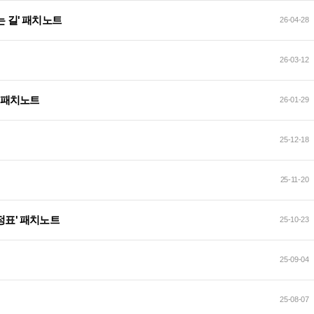
르는 길' 패치노트
26-04-28
26-03-12
' 패치노트
26-01-29
25-12-18
25-11-20
이정표' 패치노트
25-10-23
25-09-04
25-08-07