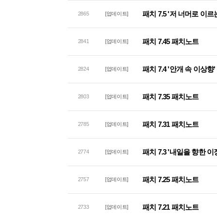
패치 7.5 '저 너머로 이
2865
[업데이트]
패치 7.45 패치노트
2841
[업데이트]
패치 7.4 '안개 속 이상향
2824
[업데이트]
패치 7.35 패치노트
2803
[업데이트]
패치 7.31 패치노트
2785
[업데이트]
패치 7.3 '내일을 향한 
2774
[업데이트]
패치 7.25 패치노트
2757
[업데이트]
패치 7.21 패치노트
2733
[업데이트]