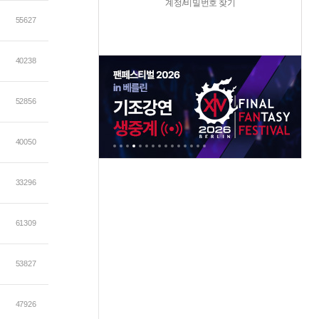
계정/비밀번호 찾기
55627
40238
52856
40050
33296
61309
53827
47926