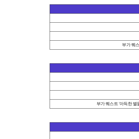
부가 퀘스
부가 퀘스트 '아득한 별