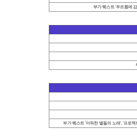
부가 퀘스트 '푸르름에 감
부가 퀘스트 '아득한 별들의 노래', '프로