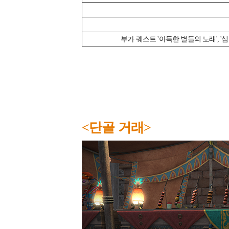
부가 퀘스트 '아득한 별들의 노래', 
<단골 거래>