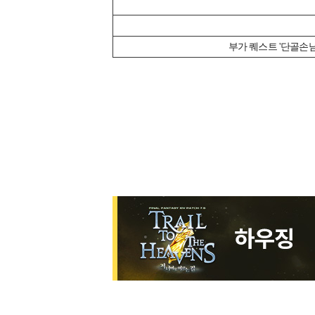
부가 퀘스트 '단골손님