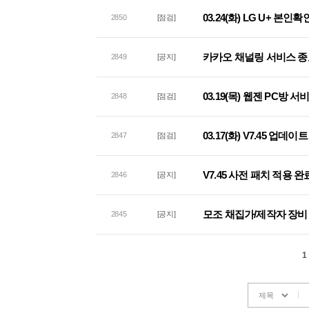
03.24(화) LG U+ 본
2850
[점검]
카카오 채널링 서비스 종
2849
[공지]
03.19(목) 웹젠 PC방 
2848
[점검]
03.17(화) V7.45 업데
2847
[점검]
V7.45 사전 패치 적용 완
2846
[공지]
모조 채집가/제작자 장비 
2845
[공지]
1