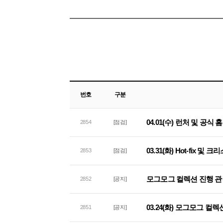
번호
구분
04.01(수) 런처 및 공식
2854
[점검]
03.31(화) Hot-fix 및
2853
[점검]
모그모그 컬렉션 진행 관
2852
[공지]
03.24(화) 모그모그 컬
2851
[공지]