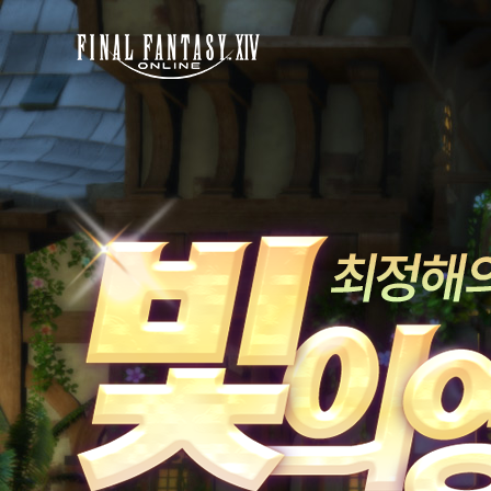
FINAL
FANTASY
XIV
빛
최
의
정
영
해
자
의
산
책
2
편