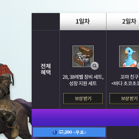
전
체
혜
택
정
액
제
이
용
권