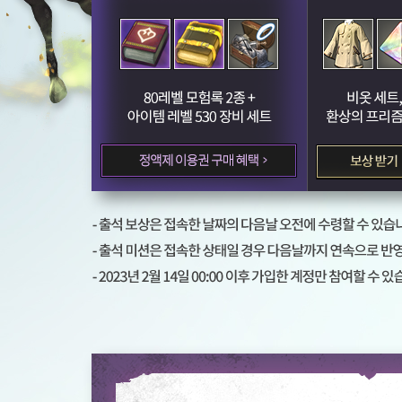
구
매
자
추
가
출
석
혜
택