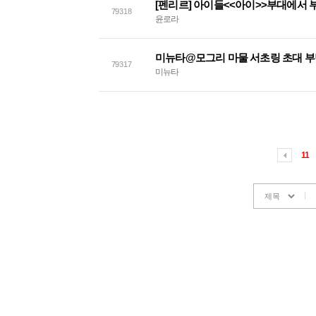
[펜리르] 아이들<<아이>>부대에서 
79318
윤로라
미뉴타@모그리 마물 서초링 초대 
79317
미뉴타
11