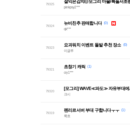
설익은감쟈@모그리 마물/특돌서초링
79325
pinkpsy2***
뉴비친추 판매합니다
(0)
79324
qk***
요괴워치 이벤트 돌발 추천 장소
(0)
79323
이글루
초창기 캐릭
(1)
79321
cry1***
[모그리] WAVE≪파도≫ 자유부대
79320
크시
펜리르서버 부대 구합니다ㅜㅜ
(1)
79319
룩흐