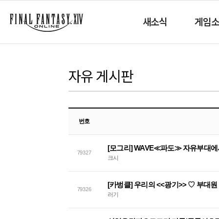
새소식
게임
자유 게시판
번호
[모그리] WAVE≪파도≫ 자유부대
79327
크시
[카벙클] 우리의 <<광기>> ♡ 부대
79326
러기