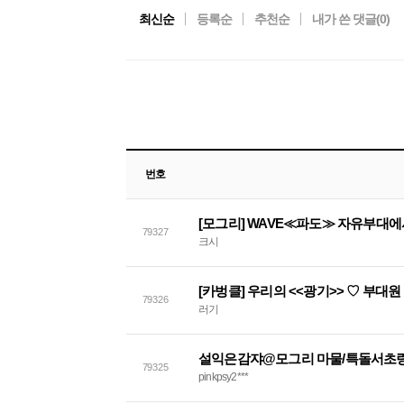
최신순
등록순
추천순
내가 쓴 댓글(
0
)
번호
[모그리] WAVE≪파도≫ 자유부대
79327
크시
[카벙클] 우리의 <<광기>> ♡ 부대
79326
러기
설익은감쟈@모그리 마물/특돌서초링
79325
pinkpsy2***