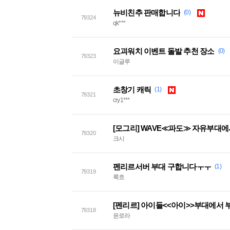
뉴비친추 판매합니다
(0)
79324
qk***
요괴워치 이벤트 돌발 추천 장소
(0)
79323
이글루
초창기 캐릭
(1)
79321
cry1***
[모그리] WAVE≪파도≫ 자유부대
79320
크시
펜리르서버 부대 구합니다ㅜㅜ
(1)
79319
룩흐
[펜리르] 아이들<<아이>>부대에서 
79318
윤로라