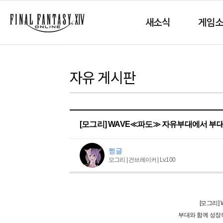
새소식
게임
자유 게시판
[모그리] WAVE≪파도≫ 자유부대에서 부
쩡글
모그리 | 건브레이커 | Lv.100
[모그리]
부대와 함께 성장