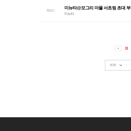
미뉴타@모그리 마물 서초링 초대 
79317
미뉴타
11