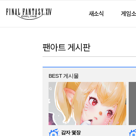
새소식
게임
팬아트 게시판
BEST 게시물
감자 몇장