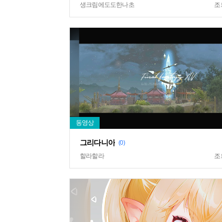
생크림에도도한나초
조
그리다니아
(0)
할라할라
조