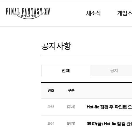
새소식
게임
공지사항
전체
공지
번호
구분
Hot-fix 점검 후 확인된
2935
[공지]
08.07(금) Hot-fix 점검
2934
[점검]