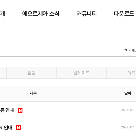
소개
에오르제아 소식
커뮤니티
다운로드
새
점검
업데이트
유료
제목
날짜
 오류 안내
26-08-07
 완료 안내
26-08-07