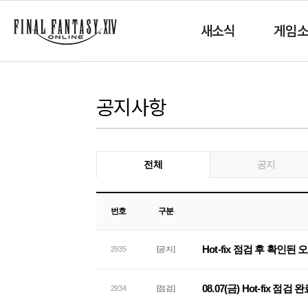
새소식
게임
공지사항
전체
공지
번호
구분
Hot-fix 점검 후 확인된
2935
[공지]
08.07(금) Hot-fix 점검
2934
[점검]