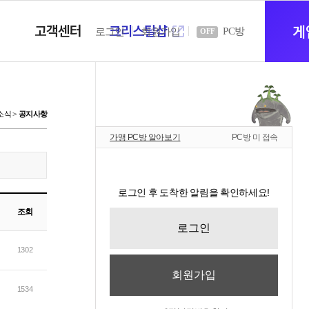
고객센터
크리스탈샵
새
게
PC방
로그인
회원가입
OFF
창
소식
공지사항
가맹 PC방 알아보기
PC방 미 접속
열
로그인 후 도착한 알림을 확인하세요!
기
조회
로그인
1302
회원가입
1534