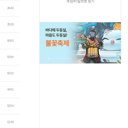
계정/비밀번호 찾기
2640
3528
6065
5566
5010
4491
5254
5249