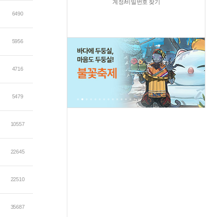
계정/비밀번호 찾기
6490
5956
4716
5479
10557
22645
22510
35687