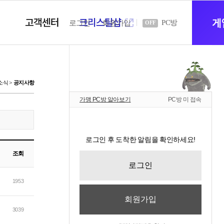
고객센터
크리스탈샵
새
게
PC방
로그인
회원가입
OFF
창
소식
공지사항
가맹 PC방 알아보기
PC방 미 접속
열
로그인 후 도착한 알림을 확인하세요!
기
조회
로그인
1953
회원가입
3039