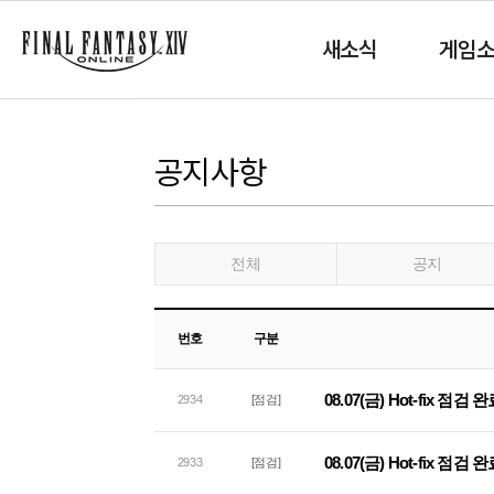
새소식
게임
공지사항
전체
공지
번호
구분
08.07(금) Hot-fix 점검
2934
[점검]
08.07(금) Hot-fix 점
2933
[점검]