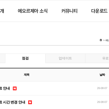
소개
에오르제아 소식
커뮤니티
다운로드
새
점검
업데이트
유료
제목
날짜
 완료 안내
26-08-07
검 완료 시간 변경 안내
26-08-07