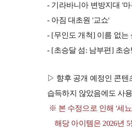
- 기라바니아 변방지대 '마
- 아짐 대초원 '교쇼'
- [무인도 개척] 이름 없는 
- [초승달 섬: 남부편] 초
▷ 향후 공개 예정인 콘텐
습득하지 않았음에도 사용
※ 본 수정으로 인해 '세뇨
해당 아이템은 2026년 