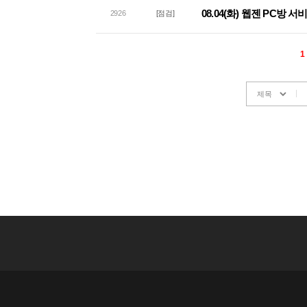
08.04(화) 웹젠 PC방 
2926
[점검]
1