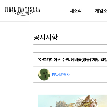
새소식
게임
공지사항
'아르카디아 선수권: 헤비급(영웅)' 개방 일
FF14운영자