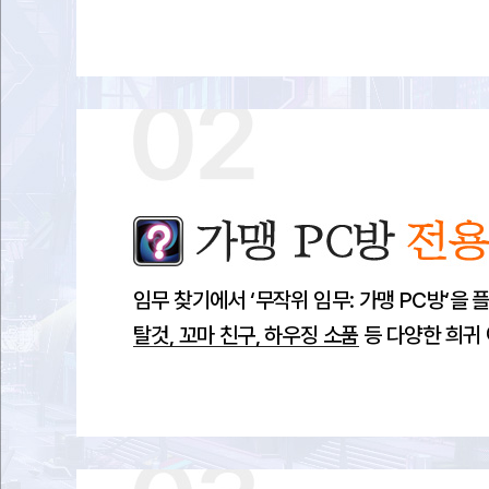
지
금
바
로
준
비
해
보
세
요!
가맹 PC방 전용 임무
임무 찾기에서 ‘무작위 임무: 가맹 PC방‘을
탈것, 꼬마 친구, 하우징 소품
등 다양한 희귀