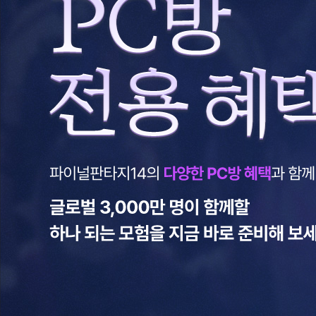
혜
택
파
이
널
판
타
지
14
의
다
양
한