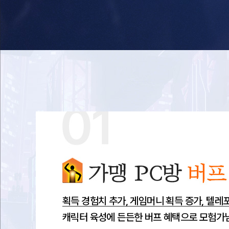
PC
방
혜
택
과
함
께
글
로
벌
3,000
만
명
이
함
께
할
하
나
가맹 PC방 버프 혜택
되
는
획득 경험치 추가, 게임머니 획득 증가, 텔레
모
캐릭터 육성에 든든한 버프 혜택으로 모험가
험
을