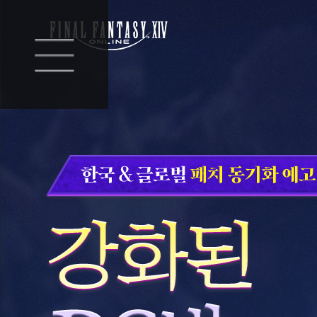
한
국
&
글
로
벌
강
패
화
치
된
동
PC
기
방
화
전
예
용
고