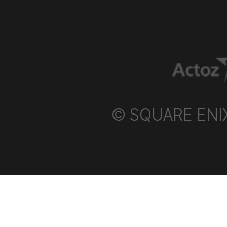
스
탈
샵
에
서
만
나
보
세
요.
© SQUARE ENIX P