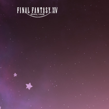
크
리
스
탈
샵
신
규
상
품
출
시