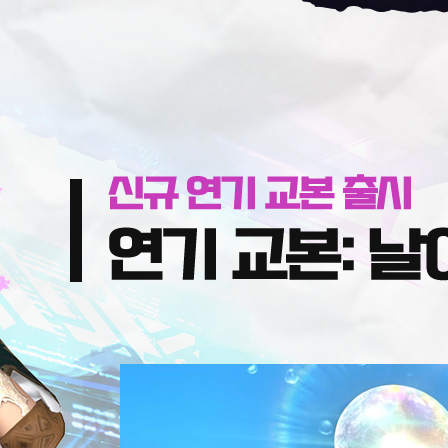
신
연
규
기
연
교
기
본:
교
날
본
아
출
가
시
기