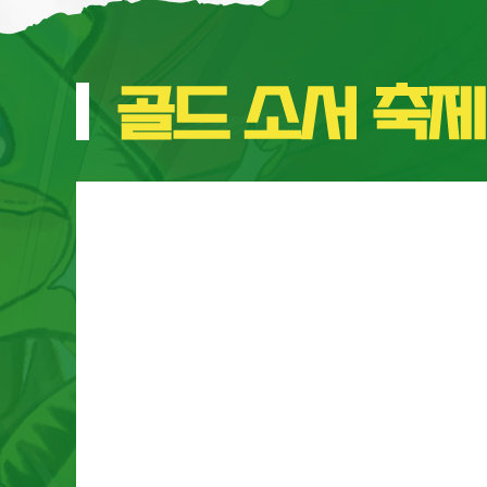
골
드
소
서
축
제
시
즈
널
상
품
출
시