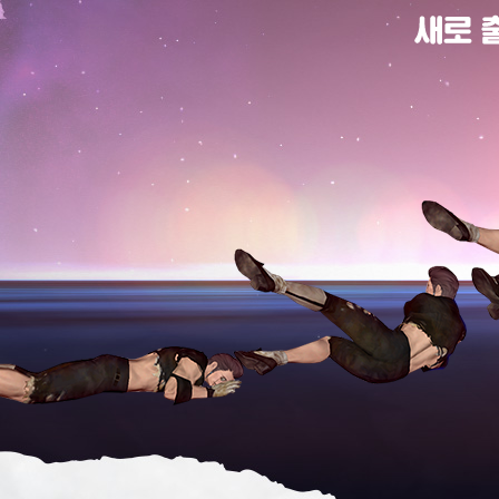
새
로
출
시
된
다
양
한
상
품
을
지
금
확
인
해
보
세
요!