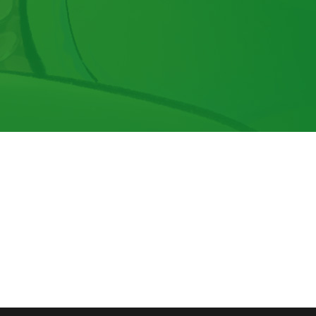
더
많
은
상
품
은
크
리