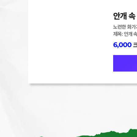
하
우
징
안개 속
상
품
노련한 화가가
출
제목: 안개 
시
6,000