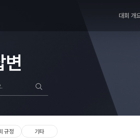
대회 개
답변
회 규정
기타