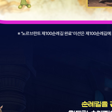
※ '노르브란트 제100순례길 완료' 미션은 제100순례길
보
순
상
례
길
을
걷
는
모
험
가
님