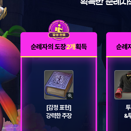
만
을
위
해
준
비
한
특
별
한
보
순례자의 도장
2개
획득
순례
상!
획
득
한
순
례
자
의
도
장
개
수
에
상
따
세
라
[감정 표현]
투
보
보
기
상
강력한 주장
&
을
받
으
실