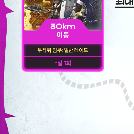
이
동
할
수
있
습
니
다.
무작위 임무: 일반 레이드
*일 1회