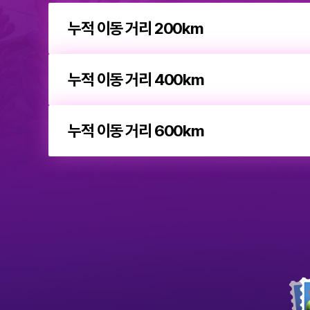
나
특
누적 이동 거리 200km
별
한
장
소
에
도
누적 이동 거리 400km
달
하
면
순
례
누적 이동 거리 600km
자
의
도
장
을
획
득
할
수
있
습
니
다.
모
든
미
나
션
의
을
여
완
정