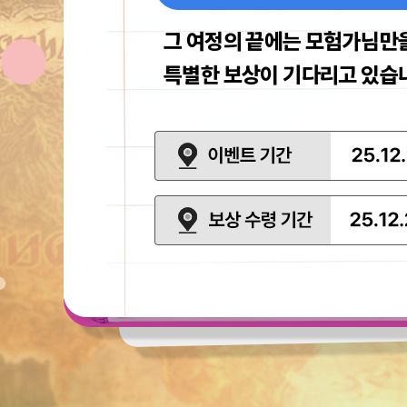
며
순
례
그 여정의 끝에는 모험가님만
길
을
따
특별한 보상이 기다리고 있습
라
걸
어
보
세
이
보
요!
벤
상
트
수
기
령
간
기
2025.12.23(화)
간
-
2026.1.19(월)
2025.12.23(화)
-
2026.2.16(월)