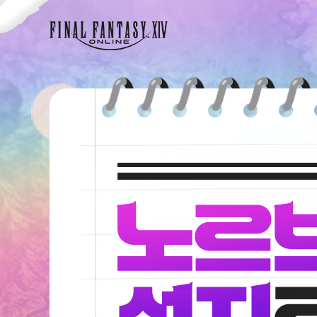
FINAL FANTASY XIV
노
르
브
란
트
성
지
로
향
하
는
길