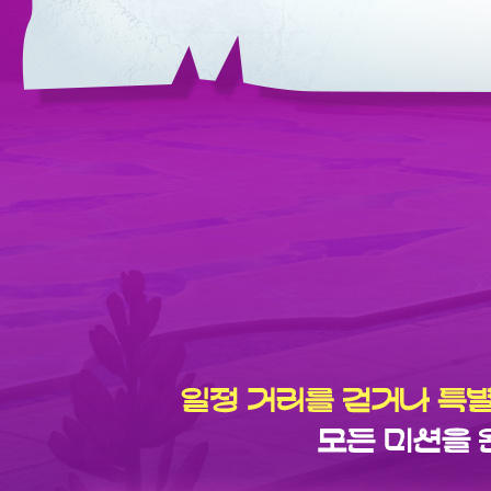
일
정
거
리
를
걷
거