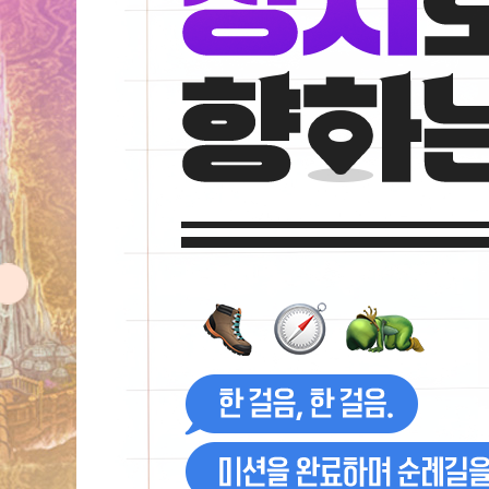
한
걸
음,
한
걸
음.
미
션
을
완
료
하