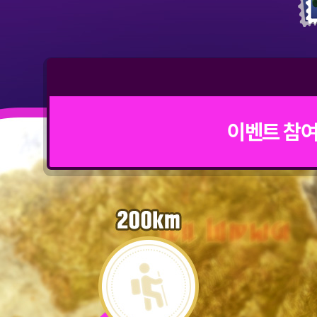
료
한
다
면,
총
6
개
의
도
장
을
출
모
발
이벤트 참여
을
수
있
습
니
다.