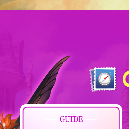
이
벤
트
참
여
방
법