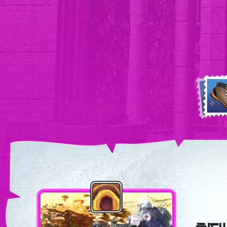
이
벤
트
미
션
순
이
이
이
례
동
동
동
길
거
거
거
은
리
리
리
1
30km
50km
60km
주
일
간
최
대
250km
까
지