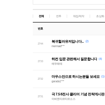
전체
전투
채집/제작
초상화
번호
복귀힐러유저입니다...
(2)
2744
mermaid***
하컨 입문 관련해서 질문합니다
(4)
2733
에우레테
마우스만으로 하시는분들 보세요
(1)
2732
garada1***
극 7.5 8전사 클리어 기념 전략게시판
2731
아씨엔타르타르소스