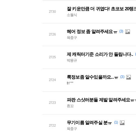
잘 키운만큼 더 귀엽다! 초코보 20랭
2730
소월식
헤어 정보 좀 알려주세요ㅠ
(3)
2726
육중구
제 캐릭터기준 소리가 안 들립니다..
2725
박몽규
룩정보좀 알수있을까요...ㅠ
(3)
2724
th***
파판 스샷러분들 제발 알려주세요ㅠ
2723
흰꼬
무기이름 알려주실 분ㅠ
(1)
2722
육중구