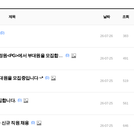
제목
날짜
조회
(0)
26-07-26
383
[카벙클] 퀴어 친화 자유부대 만색의 정원<PG>에서 부대원을 모집합니다.
(0)
26-07-25
491
부대원을 모집중입니다 ~*
(0)
26-07-25
519
집합니다.
(0)
26-07-25
561
> 신규 직원 채용
(0)
26-07-25
646