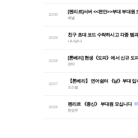
[펜리르]서버 <<편안>>부대 부대원 
22230
페넬
친구 초대 코드 수락하시고 각종 템과 
22229
냐나냥냐
[톤베리] 현생《도피》에서 신규 도
22228
핀터
【톤베리】 연어쉼터 《냠》부대 입
22227
오스발
펜리르 《종신》 부대원 모십니다
(0
22226
한성우