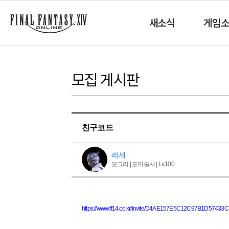
새소식
게임
모집 게시판
친구코드
레세
모그리 | 도끼술사 | Lv.100
https://www.ff14.co.kr/invite/D4AE157E5C12C97B1D5743