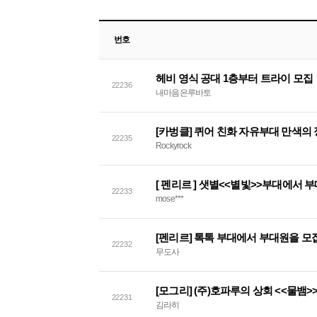
번호
헤비 영식 공대 1층부터 트라이 모집
22236
내마음은루바토
22235
Rockyrock
[ 펜리르 ] 샛별<<별빛>>부대에서 
22233
mose***
[펜리르] 톡톡 부대에서 부대원을 모
22232
무도사
[모그리] (주)호파루의 상회 <<물뱀>
22231
김라히