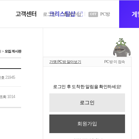
고객센터
크리스탈샵
새
게
PC방
로그인
회원가입
OFF
창
티
모집 게시판
가맹 PC방 알아보기
PC방 미 접속
열
21945
번호
로그인 후 도착한 알림을 확인하세요!
기
1014
조회
로그인
회원가입