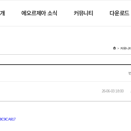
소개
에오르제아 소식
커뮤니티
다운로드
커뮤니
26-06-03 18:00
3C8C9CA917