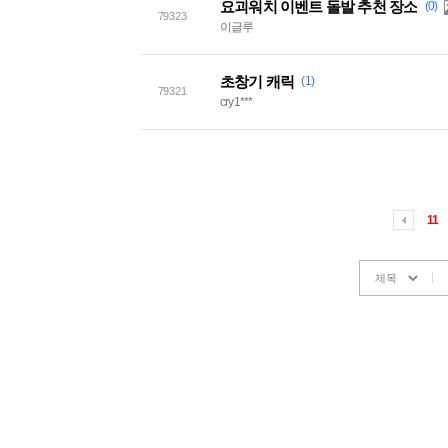
요괴워치 이벤트 돌발 추천 장소
(0)
79323
이글루
초창기 캐릭
(1)
79321
cry1***
11