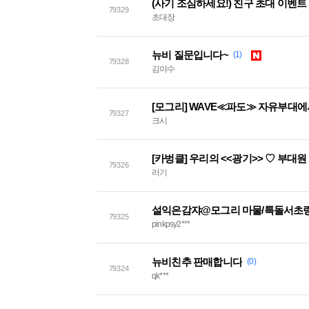
79329
초대장
뉴비 질문입니다~
(1)
79328
김야수
[모그리] WAVE≪파도≫ 자유부대
79327
크시
[카벙클] 우리의 <<광기>> ♡ 부대
79326
러기
설익은감쟈@모그리 마물/특돌서초링
79325
pinkpsy2***
뉴비친추 판매합니다
(0)
79324
qk***