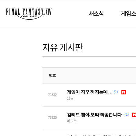
새소식
게임
자유 게시판
번호
게임이 자꾸 꺼지는데....
(0)
79332
남필
김리트 황야 오타 죄송합니다.
(1)
79330
라그스