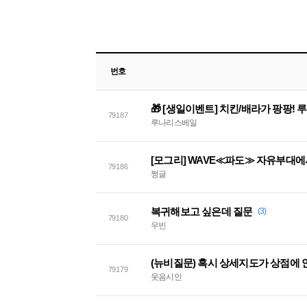
번호
79187
루나리스베일
[모그리] WAVE≪파도≫ 자유부대
79186
쩡글
복귀해보고 싶은데 질문
(3)
79180
우빈
79179
웃음시인