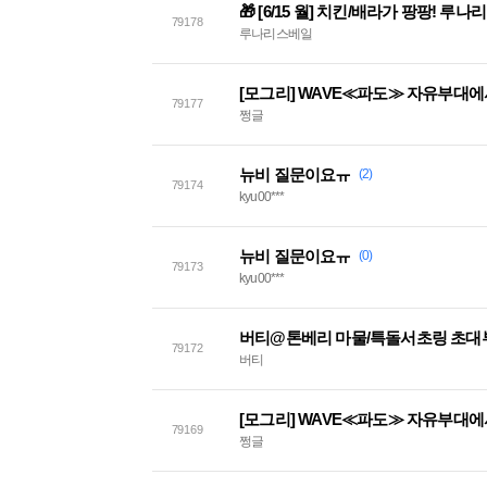
79178
루나리스베일
[모그리] WAVE≪파도≫ 자유부대
79177
쩡글
뉴비 질문이요ㅠ
(2)
79174
kyu00***
뉴비 질문이요ㅠ
(0)
79173
kyu00***
버티@톤베리 마물/특돌서초링 초대
79172
버티
[모그리] WAVE≪파도≫ 자유부대
79169
쩡글