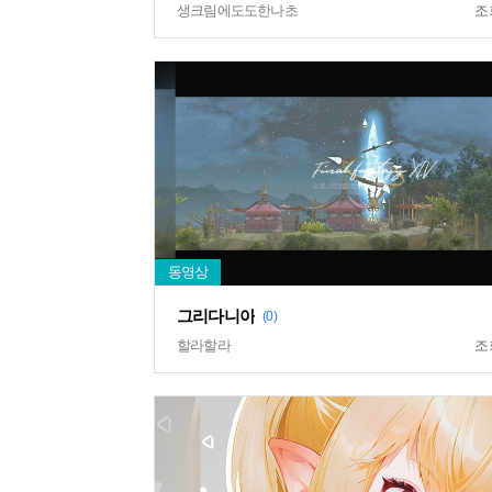
생크림에도도한나초
조
그리다니아
(0)
할라할라
조