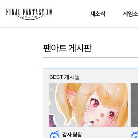
새소식
게임
팬아트 게시판
BEST 게시물
감자 몇장