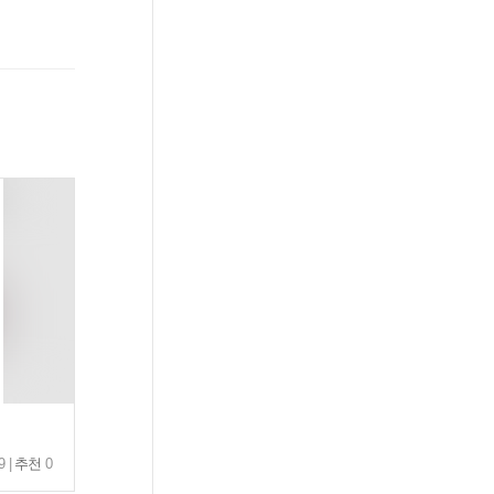
9 |
추천
0