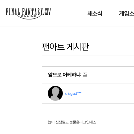
새소식
게임
팬아트 게시판
앞으로 어케하냐
dlsgud***
늅이 신생밀고 눈물흘리고잇대죠