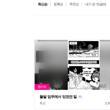
최신순
등록순
추천순
내가 쓴 댓글(
0
)
돌발 임무에서 있었던 일
(0)
흑경
조