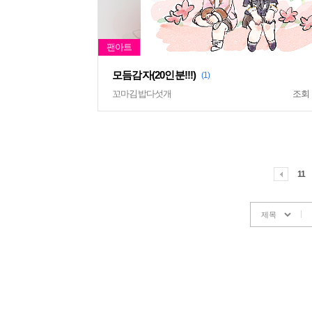
모듬감자(20인분!!!)
(1)
꼬마김밥다섯개
조회
11