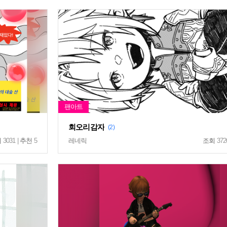
회오리감자
(2)
회
3031 |
추천
5
레네릭
조회
372