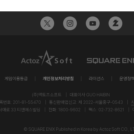
게임이용등급
개인정보처리방침
라이선스
운영정
(주)액토즈소프트
대표이사 GUO HAIBIN
호: 201-81-55470
통신판매업신고: 제 2022-서울중구-0543
서애로 33 티앤에스빌딩
전화: 1800-9602
팩스: 02-732-8621
© SQUARE ENIX Published in Korea by Actoz Soft CO., L