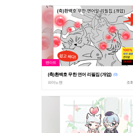
(축)환백호 무한 연어 리필집 (개업)
(0)
피아노맨
조