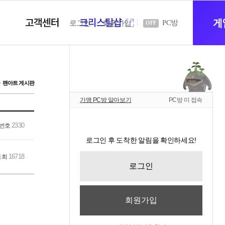
고객센터
크리스탈샵
새
게
PC방
로그인
회원가입
OFF
창
팬아트 게시판
가맹 PC방 알아보기
PC방 미 접속
열
2330
번호
로그인 후 도착한 알림을 확인하세요!
기
16718
조회
로그인
회원가입