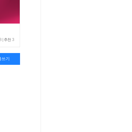
8 |
추천
3