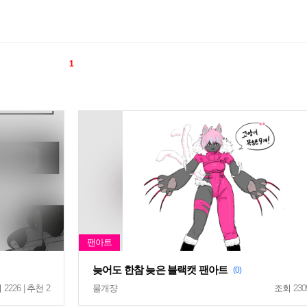
1
늦어도 한참 늦은 블랙캣 팬아트
(0)
회
2226 |
추천
2
물개쟝
조회
230