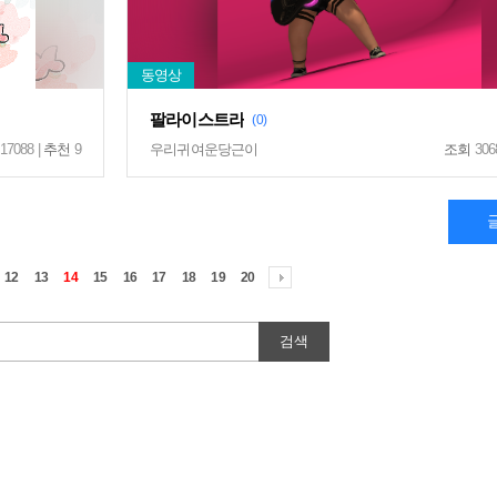
팔라이스트라
(0)
17088 |
추천
9
우리귀여운당근이
조회
306
12
13
14
15
16
17
18
19
20