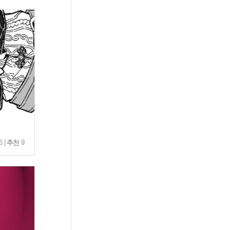
6 |
추천
9